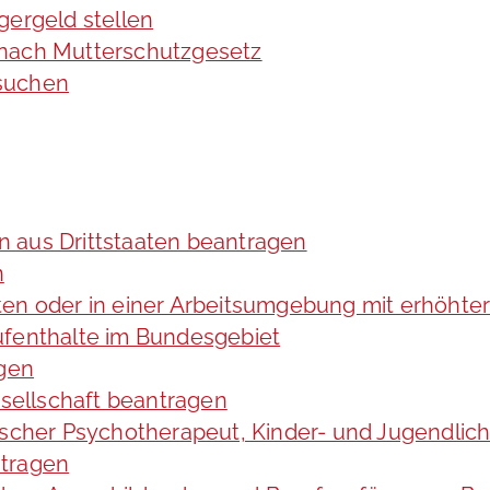
gergeld stellen
 nach Mutterschutzgesetz
rsuchen
in aus Drittstaaten beantragen
n
ten oder in einer Arbeitsumgebung mit erhöht
ufenthalte im Bundesgebiet
agen
esellschaft beantragen
gischer Psychotherapeut, Kinder- und Jugendli
ntragen