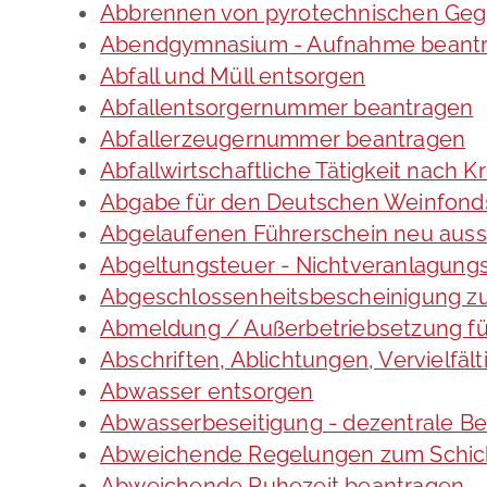
Abbrennen von pyrotechnischen Gege
Abendgymnasium - Aufnahme beant
Abfall und Müll entsorgen
Abfallentsorgernummer beantragen
Abfallerzeugernummer beantragen
Abfallwirtschaftliche Tätigkeit nach 
Abgabe für den Deutschen Weinfonds
Abgelaufenen Führerschein neu ausst
Abgeltungsteuer - Nichtveranlagung
Abgeschlossenheitsbescheinigung zu
Abmeldung / Außerbetriebsetzung fü
Abschriften, Ablichtungen, Vervielfä
Abwasser entsorgen
Abwasserbeseitigung - dezentrale B
Abweichende Regelungen zum Schich
Abweichende Ruhezeit beantragen