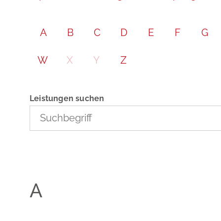
A
B
C
D
E
F
G
W
X
Y
Z
Leistungen suchen
A