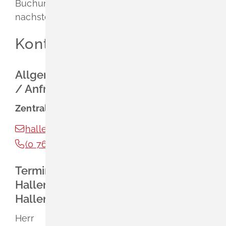
Buchungsanfragen direkt an die
nachstehende Kontaktperson.
Kontakt
Allgemeine u. vertragliche Anliegen
/ Anfragen
Zentrale
Hallenvermietung
hallen@schliengen.de
(0
76
35) 31
09-44
Terminvereinbarung
Hallenbesichtigung /
Hallenübergabe
Herr