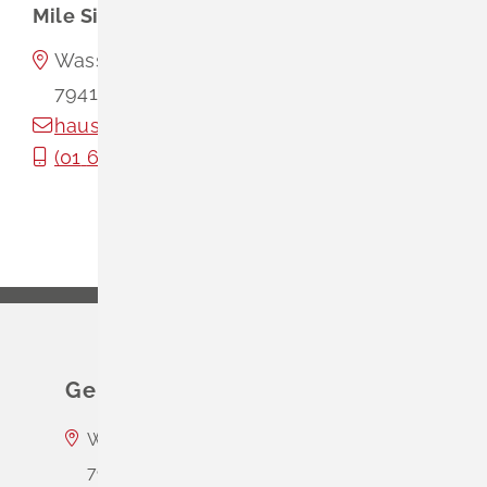
Mile
Simic
Wasserschloss Entenstein
79418
Schliengen
hausmeister@schliengen.de
(01
60) 1
10
88
46
Gemeinde Schliengen
Wasserschloss Entenstein
79418
Schliengen