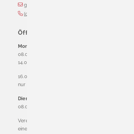
gemeinde@schliengen.de
(0
76
35) 3
10
90
Öffnungszeiten
Montag
08.00 - 12.00 Uhr
14.00 - 16.00 Uhr
16.00 - 18.00 Uhr
nur nach Terminvereinbarung
Dienstag - Freitag
08.00 - 12.00 Uhr
Vereinbaren Sie online oder telefonisch
einen Termin, um Wartezeiten zu