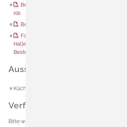
Bestuhlungsplan mit Tischen
(PDF, 431
KB)
Bestuhlungsplan nur Stühle
(PDF, 98 KB)
Fassungsvermögen der Schliengener
Hallen lt. baupolizeilich genehmigten
Bestuhlungsplänen
(PDF, 265 KB)
Ausstattung
Küche
Verfügbarkeit
Bitte wenden Sie sich bei