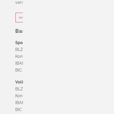
vermeiden.
zur Terminvereinbarung
Bankverbindung
Sparkasse Markgräflerland Müllheim
BLZ 683 518 65
Konto Nr. 8 028 524
IBAN DE63 6835 1865 0008 0285 24
BIC SOLADES1MGL
Volksbank Dreiländereck
BLZ 683 900 00
Konto Nr. 3 500 004
IBAN DE56 6839 0000 0003 5000 04
BIC VOLODE66