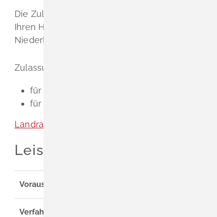
Die Zulassungsbehörde, in deren Bezirk Sie
Ihren Hauptwohnsitz, Betriebssitz oder Ihre
Niederlassung haben.
Zulassungsbehörde ist
für einen Stadtkreis: die Stadtverwaltung
für einen Landkreis: das Landratsamt
Landratsamt Lörrach
Leistungsdetails
Voraussetzungen
Verfahrensablauf