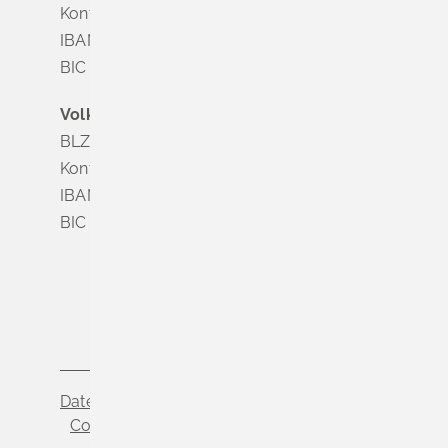
Konto Nr. 8 028 524
IBAN DE63 6835 1865 0008 0285 24
BIC SOLADES1MGL
Volksbank Dreiländereck
BLZ 683 900 00
Konto Nr. 3 500 004
IBAN DE56 6839 0000 0003 5000 04
BIC VOLODE66
Datenschutz
Impressum
Cookie-Einstellungen