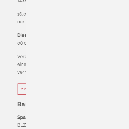
14.00 - 16.00 Uhr
16.00 - 18.00 Uhr
nur nach Terminvereinbarung
Dienstag - Freitag
08.00 - 12.00 Uhr
Vereinbaren Sie online oder telefonisch
einen Termin, um Wartezeiten zu
vermeiden.
zur Terminvereinbarung
Bankverbindung
Sparkasse Markgräflerland Müllheim
BLZ 683 518 65