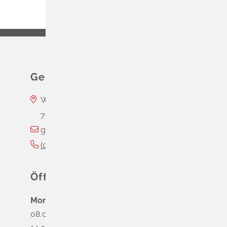
Gemeinde Schliengen
Wasserschloss Entenstein
79418
Schliengen
gemeinde@schliengen.de
(0
76
35) 3
10
90
Öffnungszeiten
Montag
08.00 - 12.00 Uhr