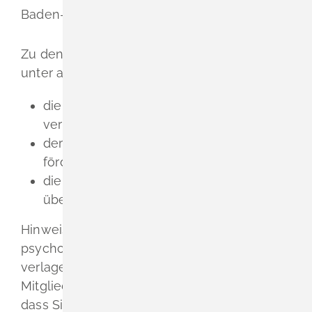
Baden-Württemberg anmelden.
Zu den Hauptaufgaben der Kammer gehört
unter anderem,
die Berufsinteressen ihrer Mitglieder zu
vertreten,
deren Weiter- und Fortbildung zu
fördern und
die Erfüllung der Berufspflichten zu
überwachen.
Hinweis:
Wenn Sie Ihre
psychotherapeutische Tätigkeit ins Ausland
verlagern, können Sie auf Antrag freiwilliges
Mitglied bleiben. Dies gilt auch für den Fall,
dass Sie nur Ihren Wohnsitz ins Ausland