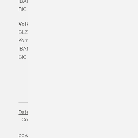
IBAN DE63 6835 1865 0008 0285 24
BIC SOLADES1MGL
Volksbank Dreiländereck
BLZ 683 900 00
Konto Nr. 3 500 004
IBAN DE56 6839 0000 0003 5000 04
BIC VOLODE66
Datenschutz
Impressum
Cookie-Einstellungen
powered by
Komm.ONE