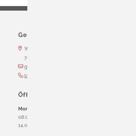
Gemeinde Schliengen
Wasserschloss Entenstein
79418
Schliengen
gemeinde@schliengen.de
(0
76
35) 3
10
90
Öffnungszeiten
Montag
08.00 - 12.00 Uhr
14.00 - 16.00 Uhr