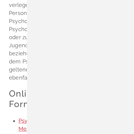
verlegen, ohne beruflich tätig zu sein.
Personen, die sich in Ausbildung zum/ zur
Psychologischen
Psychotherapeuten/Psychotherapeutin
oder zum/ zur Kinder- und
Jugendlichenpsychotherapeuten
beziehungsweise -psychotherapeutin nach
dem PsychThG in der bis zum 31.08.2020
geltenden Fassung befinden (PiAs) können
ebenfalls freiwillige Mitglieder werden.
Onlineantrag und
Formulare
Psychotherapeutenkammer -
Meldebogen für Anmeldung