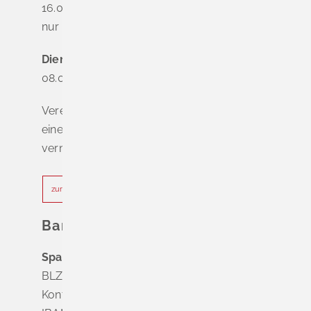
16.00 - 18.00 Uhr
nur nach Terminvereinbarung
Dienstag - Freitag
08.00 - 12.00 Uhr
Vereinbaren Sie online oder telefonisch
einen Termin, um Wartezeiten zu
vermeiden.
zur Terminvereinbarung
Bankverbindung
Sparkasse Markgräflerland Müllheim
BLZ 683 518 65
Konto Nr. 8 028 524