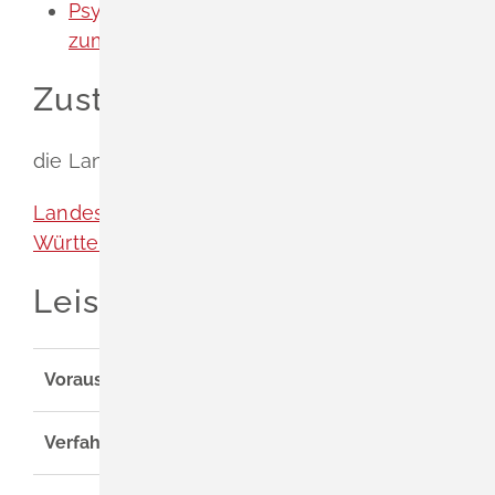
Psychotherapeutenkammer - Merkblatt
zum Meldebogen
Zuständige Stelle
die Landespsychotherapeutenkammer
Landespsychotherapeutenkammer Baden-
Württemberg
Leistungsdetails
Voraussetzungen
Verfahrensablauf