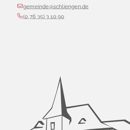
gemeinde@schliengen.de
(0
76
35) 3
10
90