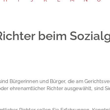
Leichte Sp
Partnersch
Bodenrich
Gebärdenp
Schadensm
ichter beim Sozialg
sind Bürgerinnen und Bürger, die am Gerichtsve
oder ehrenamtlicher Richter ausgewählt, sind S
mtlicher Richter sollen Sie Erfahrungen, Kennt