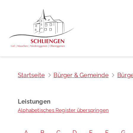
Startseite
Bürger & Gemeinde
Bürge
Leistungen
Alphabetisches Register überspringen
A
B
C
D
E
F
G