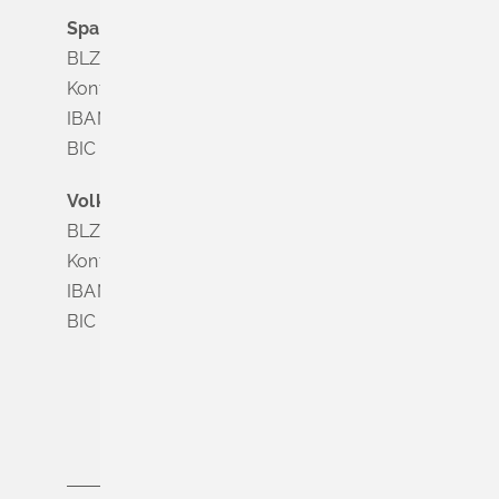
Sparkasse Markgräflerland Müllheim
BLZ 683 518 65
Konto Nr. 8 028 524
IBAN DE63 6835 1865 0008 0285 24
BIC SOLADES1MGL
Volksbank Dreiländereck
BLZ 683 900 00
Konto Nr. 3 500 004
IBAN DE56 6839 0000 0003 5000 04
BIC VOLODE66