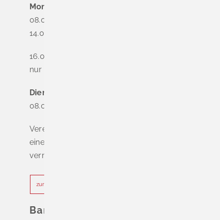
Montag
08.00 - 12.00 Uhr
14.00 - 16.00 Uhr
16.00 - 18.00 Uhr
nur nach Terminvereinbarung
Dienstag - Freitag
08.00 - 12.00 Uhr
Vereinbaren Sie online oder telefonisch
einen Termin, um Wartezeiten zu
vermeiden.
zur Terminvereinbarung
Bankverbindung