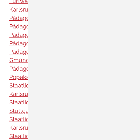
Furtwangen]
Karlsruher Institut für Technologie (KIT)
Pädagogische Hochschule Freiburg
Pädagogische Hochschule Heidelberg
Pädagogische Hochschule Karlsruhe
Pädagogische Hochschule Ludwigsburg
Pädagogische Hochschule Schwäbisch
Gmünd
Pädagogische Hochschule Weingarten
Popakademie Baden-Württemberg GmbH
Staatliche Akademie der Bildenden Künste
Karlsruhe
Staatliche Akademie der bildenden Künste
Stuttgart
Staatliche Hochschule für Gestaltung
Karlsruhe
Staatliche Hochschule für Musik Freiburg