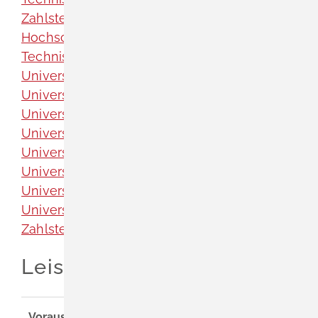
Zahlstelle - LOK Meldungen [Technische
Hochschule Mannheim]
Technische Hochschule Ulm
Universität Freiburg
Universität Heidelberg
Universität Hohenheim
Universität Konstanz
Universität Mannheim
Universität Stuttgart
Universität Tübingen
Universität Ulm
Zahlstelle [Hochschule Furtwangen]
Leistungsdetails
Voraussetzungen