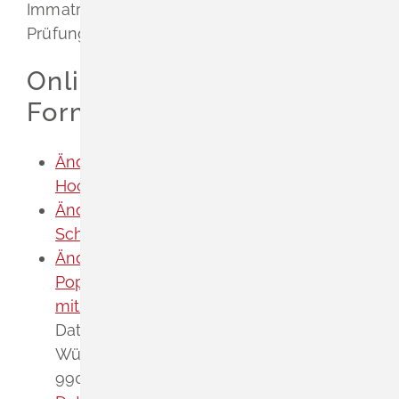
Immatrikulationsbogen,
Prüfungsmitteilungen.
Onlineantrag und
Formulare
Änderung persönlicher Daten der
Hochschule Kehl mitteilen
Änderung persönlicher Daten der PH
Schwäbisch Gmünd mitteilen
Änderung persönlicher Daten der
Popakademie Baden-Württemberg
mitteilen
Änderung persönlicher
Daten der Popakademie Baden-
Württemberg mitteilen LEIKA-Nr.:
99061006000000