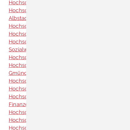
Hochschule Aalen
Hochschule Albstadt-Sigmaringen, Campus
Albstadt
Hochschule Biberach
Hochschule der Medien Stuttgart
Hochschule Esslingen - Technik und
Sozialwesen
Hochschule für Forstwirtschaft Rottenburg
Hochschule für Gestaltung Schwäbisch
Gmünd
Hochschule für Musik Karlsruhe
Hochschule für öffentliche Verwaltung Kehl
Hochschule für öffentliche Verwaltung und
Finanzen Ludwigsburg
Hochschule für Rechtspflege Schwetzingen
Hochschule für Technik Stuttgart
Hochschule für Wirtschaft und Umwelt