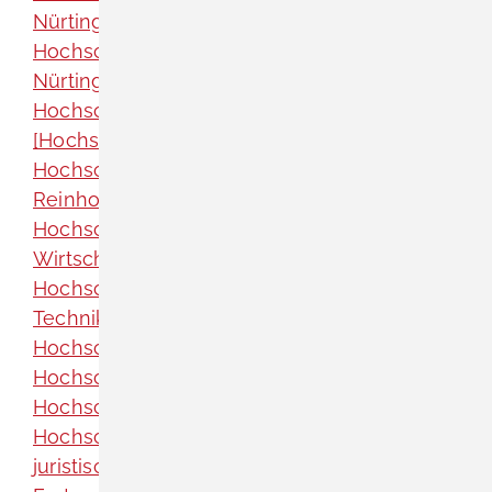
Nürtingen-Geislingen, Standort Geislingen
Hochschule für Wirtschaft und Umwelt
Nürtingen-Geislingen, Standort Nürtingen
Hochschule Furtwangen eRechnung
[Hochschule Furtwangen]
Hochschule Heilbronn, Campus Künzelsau -
Reinhold-Würth-Hochschule
Hochschule Karlsruhe - Technik und
Wirtschaft
Hochschule Konstanz - Hochschule für
Technik, Wirtschaft und Gestaltung
Hochschule Offenburg
Hochschule Pforzheim
Hochschule Ravensburg-Weingarten
Hochschule Reutlingen
juristische Korrespondenz [Hochschule