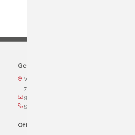
Gemeinde Schliengen
Wasserschloss Entenstein
79418
Schliengen
gemeinde@schliengen.de
(0
76
35) 3
10
90
Öffnungszeiten