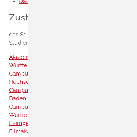
Datenänderung - Universität Tübingen
Zuständige Stelle
das Studierendensekretariat oder
Studienbüro
Akademie für Darstellende Kunst Baden-
Württemberg GmbH
Campus Bad Mergentheim [Duale
Hochschule Baden-Württemberg (DHBW)]
Campus Friedrichshafen [Duale Hochschule
Baden-Württemberg (DHBW)]
Campus Horb [Duale Hochschule Baden-
Württemberg (DHBW)]
Evangelische Hochschule Ludwigsburg
Filmakademie Baden-Württemberg GmbH