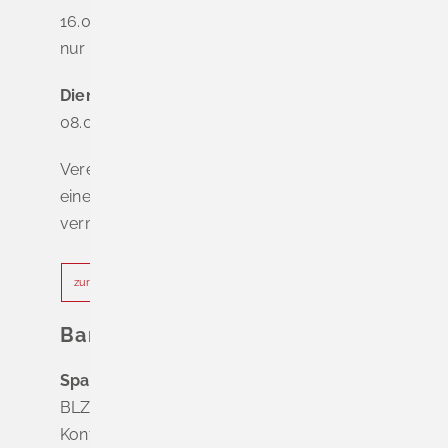
16.00 - 18.00 Uhr
nur nach Terminvereinbarung
Dienstag - Freitag
08.00 - 12.00 Uhr
Vereinbaren Sie online oder telefonisch
einen Termin, um Wartezeiten zu
vermeiden.
zur Terminvereinbarung
Bankverbindung
Sparkasse Markgräflerland Müllheim
BLZ 683 518 65
Konto Nr. 8 028 524