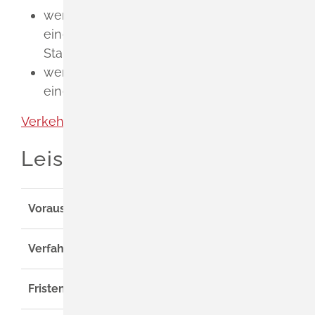
wenn Ihr zukünftiger Betriebssitz in
einem Stadtkreis liegt: die
Stadtverwaltung
wenn Ihr zukünftiger Betriebssitz in
einem Landkreis liegt: das Landratsamt
Verkehr & ÖPNV [Landratsamt Lörrach]
Leistungsdetails
Voraussetzungen
Verfahrensablauf
Fristen