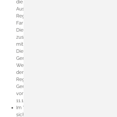
diese, wegen allgemein ge
l
tender
Ausnahmegenehmigungen der
Regierungspräsid
i
en, durch jede andere
Farbe ersetzen.
Die Abweichung müssen Sie der
zuständigen Genehmigungsbehörde
mitte
i
len.
Diese vermerkt sie in der
Genehmigungsurkunde.
We
i
tere Informationen dazu finden Sie in
der Allgemeinverfügung des
Regierungspräsidiums Stuttgart über die
Genehmigung von Ausnahmen von der
vorgeschriebenen Taxifarbe vom
11.11.2005.
Im Wageninneren müssen Sie an gut
sichtbarer Stelle die