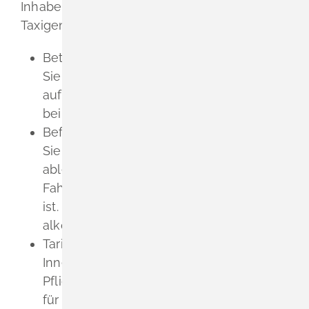
Inhaberinnen und Inhaber einer
Taxigenehmigung haben folgende Pflichten:
Betriebspflicht
Sie müssen den Betrieb
aufrechterhalten, wenn erforderlich auch
bei Nacht.
Beförderungspflicht
Sie dürfen Fahrten (auch kurze) nur
ablehnen, wenn der Fahrerin oder dem
Fahrer die Beförderung nicht zuzum
u
ten
ist. Das ist beispielsweise bei stark
alkoholisierten Personen der Fall.
Tarifpflicht
Innerhalb des für Sie geltenden
Pflichtfahrgebietes
richtet sich der Preis
für eine Fahrt nach den örtlich