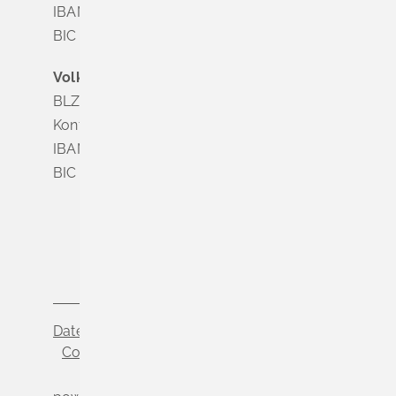
IBAN DE63 6835 1865 0008 0285 24
BIC SOLADES1MGL
Volksbank Dreiländereck
BLZ 683 900 00
Konto Nr. 3 500 004
IBAN DE56 6839 0000 0003 5000 04
BIC VOLODE66
Datenschutz
Impressum
Cookie-Einstellungen