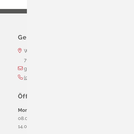
Gemeinde Schliengen
Wasserschloss Entenstein
79418
Schliengen
gemeinde@schliengen.de
(0
76
35) 3
10
90
Öffnungszeiten
Montag
08.00 - 12.00 Uhr
14.00 - 16.00 Uhr