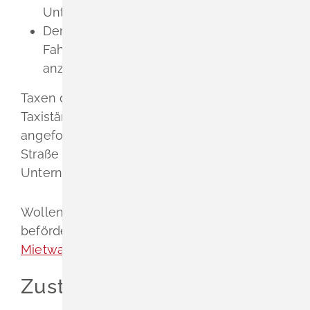
Unternehmeranschrift anbringen.
Der Fahrpreisanzeiger muss für die
Fahrgäste sichtbar den Fahrpreis
anzeigen.
Taxen dürfen an den dafür vorgesehenen
Taxiständen stehen und von Fahrgästen
angefordert werden, und zwar auf der
Straße oder am Betriebssitz des
Unternehmers.
Wollen Sie Personen mit Mietwagen
befördern, benötigen Sie eine
Mietwagengenehmigung
.
Zuständige Stelle