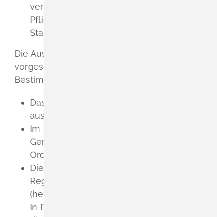
verordneten Beförderungsentgelten.
Pflichtfahrgebiet ist
übl
i
cherweise der
Stadt- oder Landkreis des Betriebssi
t
zes
.
Die Ausstattung der Taxen ist
vorgeschrieben.
Es gelten folgende
Bestimmungen:
Das Auto muss mit einem Dachzeichen
ausgestattet sein.
Im Heckfenster müssen Sie die von der
Genehmigungsb
e
hörde vergebene
Ordnungsnummer führen.
Die Farbgebung für Taxen ist in der
Regel gesetzlich vorgeschrieben
(hellelfenbein).
In Baden-Württemberg können Sie