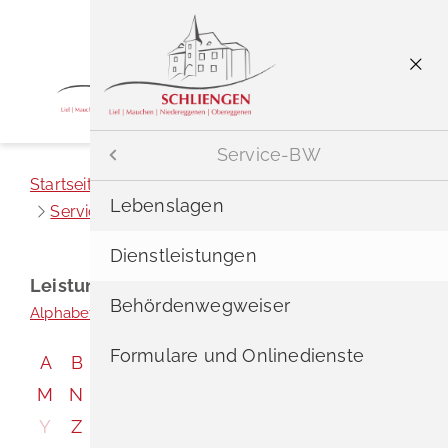
Menü
Bürger & Gemeinde
Bürgerservice
Menü
Service-BW
Startseite
Bürger & Gemeinde
Bürgerservice
Aktuelles
Bürgerservice
A - Z
Lebenslagen
Service-BW
Dienstleistungen
Bürger & Gemeinde
Rathaus
Neubürger
Dienstleistungen
Leistungen
Tourismus & Freizeit
Einrichtungen
Service-BW
Behördenwegweiser
Alphabetisches Register überspringen
Wohnen & Leben
Politische Organe
Formulare
Formulare und Onlinedienste
A
B
C
D
E
F
G
H
I
J
K
L
M
N
O
P
Q
R
S
T
U
V
W
X
Barrierefreiheit
Satzungen
Wasserwerte
Y
Z