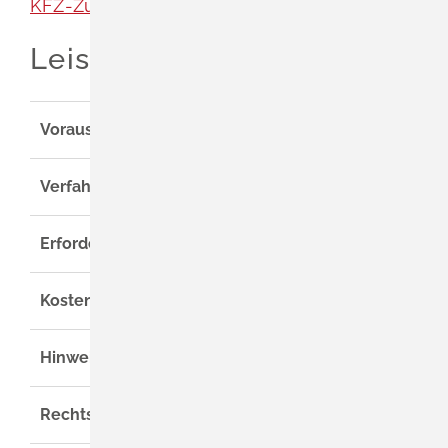
KFZ-Zulassung [Landratsamt Lörrach]
Leistungsdetails
Voraussetzungen
Verfahrensablauf
Erforderliche Unterlagen
Kosten
Hinweise
Rechtsgrundlage