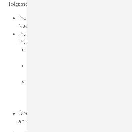
folgende Fahrten verwenden:
Probefahrten
: Feststellung und
Nachweis der Gebrauch
s
fähigkeit
Prüfungsfahrten
: Durchführung der
Prüfung eines Fah
r
zeugs durch
amtlich anerkannte Sachverständige
oder
eine Prüferin oder einen Prüfer für
den Kraftfah
r
zeugverkehr oder
eine Prüfingenieurin oder einen
Prüfingenieur e
i
ner amtlich
anerkannten
Überwachungsorganis
a
tion
Überführungsfahrten
: Das Fahrzeug soll
an einen anderen Ort gebracht werden.