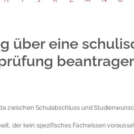
Leichte Sp
Partnersch
Bodenrich
Gebärdenp
Schadensm
 über eine schulisc
prüfung beantragen
lta zwischen Schulabschluss und Studienwunsc
gkeit, der kein spezifisches Fachwissen vorausset