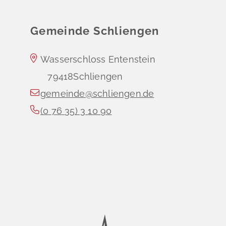
Gemeinde Schliengen
Wasserschloss Entenstein
79418
Schliengen
gemeinde@schliengen.de
(0
76
35) 3
10
90