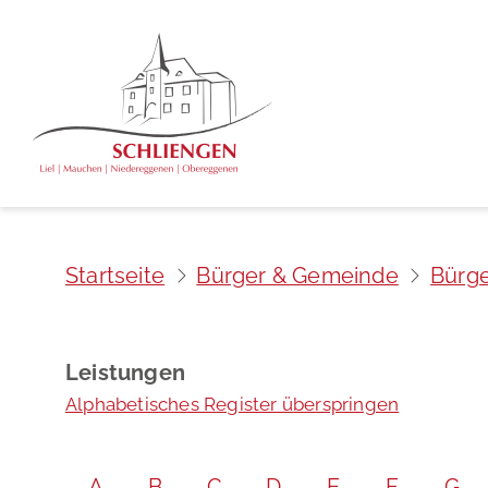
Startseite
Bürger & Gemeinde
Bürge
Leistungen
Alphabetisches Register überspringen
A
B
C
D
E
F
G