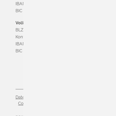
IBAN DE63 6835 1865 0008 0285 24
BIC SOLADES1MGL
Volksbank Dreiländereck
BLZ 683 900 00
Konto Nr. 3 500 004
IBAN DE56 6839 0000 0003 5000 04
BIC VOLODE66
Datenschutz
Impressum
Cookie-Einstellungen