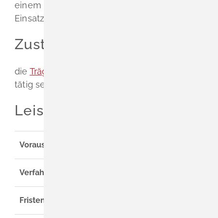
einem bestimmten Einsatzort oder
Einsatzbereich wird dabei berücksichtigt.
Zuständige Stelle
die
Trägerorganisation
, bei der Sie gerne
tätig sein möchten
Leistungsdetails
Voraussetzungen
Verfahrensablauf
Fristen