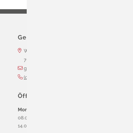
Gemeinde Schliengen
Wasserschloss Entenstein
79418
Schliengen
gemeinde@schliengen.de
(0
76
35) 3
10
90
Öffnungszeiten
Montag
08.00 - 12.00 Uhr
14.00 - 16.00 Uhr