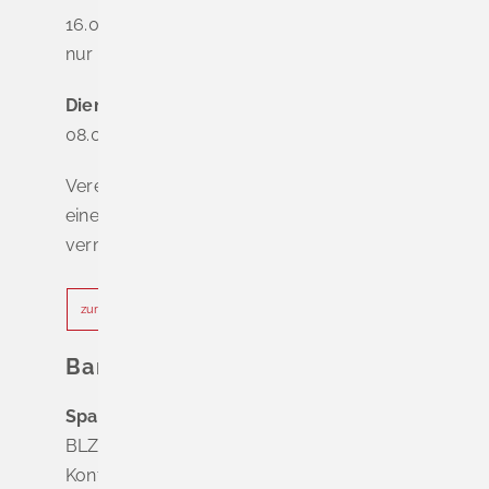
16.00 - 18.00 Uhr
nur nach Terminvereinbarung
Dienstag - Freitag
08.00 - 12.00 Uhr
Vereinbaren Sie online oder telefonisch
einen Termin, um Wartezeiten zu
vermeiden.
zur Terminvereinbarung
Bankverbindung
Sparkasse Markgräflerland Müllheim
BLZ 683 518 65
Konto Nr. 8 028 524