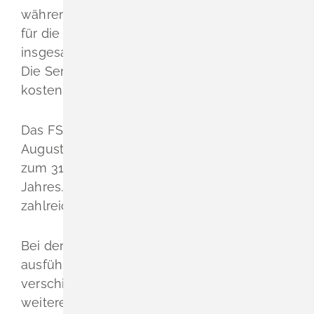
während des FSJ durch den Träger besteht
für die Freiwilligen eine Verpflichtung, an
insgesamt 25 Seminartagen teilzunehmen.
Die Seminartage sind für die Freiwilligen
kostenlos.
Das FSJ beginnt normalerweise am 1.
August oder am 1. September und geht bis
zum 31. Juli oder 31. August des nächsten
Jahres. Ein Zwischeneinst
ieg ist bei
zahlreichen Trägern ebenfalls möglich.
Bei den Trägern erhalten Sie eine
ausführliche Beratung über die
verschiedenen Einsatzbereiche sowie zu
weiteren Fragen zum FSJ. Ihr Wunsch nach