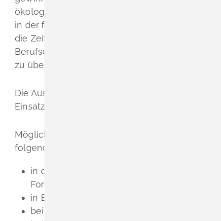
ökologischen Bereich zu erfahren, ein Jahr
in der freien Natur zu arbeiten oder einfach
die Zeit vom Schulabschluss bis zum
Berufseinstieg oder Studienbeginn sinnvoll
zu überbrücken.
Die Auswahl zwischen den verschiedenen
Einsatzbereichen
ist sehr groß und vielfältig.
Möglich ist beispielsweise eine Mitarbeit in
folgenden Bereichen:
in der ökologischen Land- und
Forstwirtschaft und im Gartenbau
in Einrichtungen der Umweltbildung
bei Natur- und Umweltschutzverbänden