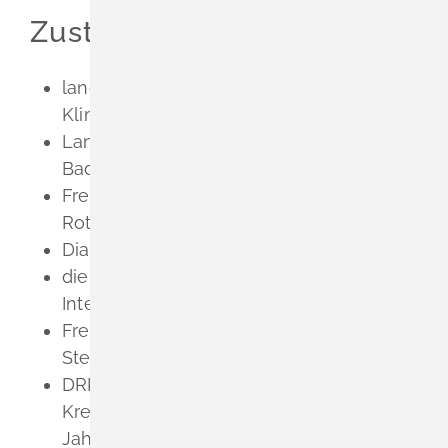
Zuständige Stelle
landesweit: Ministerium für Umwelt,
Klima und Energiewirtschaft BW
Landeszentrale für politische Bildung
Baden-Württemberg
Freiwilligendienste in der Diözese
Rottenburg-Stuttgart gGmbH
Diakonisches Werk Württemberg
die Freiwilligendienste beim
Internationalen Bund (IB) e.V.
Freunde der Erziehungskunst Rudolf
Steiners e.V.
DRK Landesverband Badisches Rotes
Kreuz e. V. - Freiwilliges Ökologisches
Jahr (FÖJ)