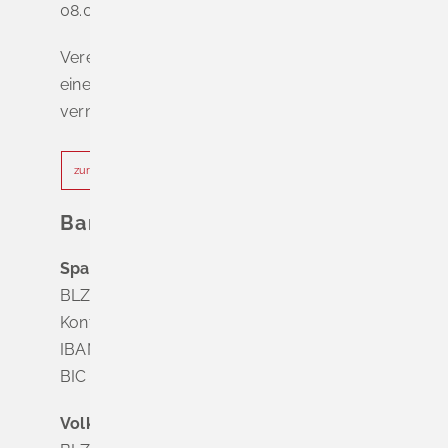
08.00 - 12.00 Uhr
Vereinbaren Sie online oder telefonisch
einen Termin, um Wartezeiten zu
vermeiden.
zur Terminvereinbarung
Bankverbindung
Sparkasse Markgräflerland Müllheim
BLZ 683 518 65
Konto Nr. 8 028 524
IBAN DE63 6835 1865 0008 0285 24
BIC SOLADES1MGL
Volksbank Dreiländereck