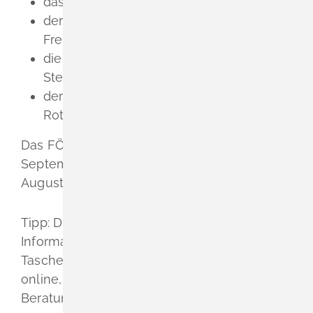
das Diakonische Werk Württemberg,
der Internationale Bund (IB) e.V. -
Freiwilligendienste ,
die Freunde der Erziehungskunst Rudolf
Steiners e.V. und
der DRK-Landesverband Badisches
Rotes Kreuz e.V.
Das FÖJ beginnt in der Regel am 1.
September eines Jahres und endet am 31.
August des darauffolgenden Jahres.
Tipp:
Die Träger des FÖJ bieten wichtige
Informationen rund um das Thema
Taschengeld, Unterkunft und Verpflegung
online, in persönlichen oder telefonischen
Berat
ungsgesprächen an.