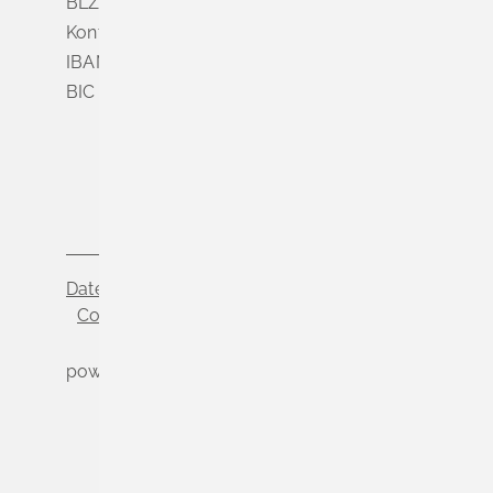
BLZ 683 900 00
Konto Nr. 3 500 004
IBAN DE56 6839 0000 0003 5000 04
BIC VOLODE66
Datenschutz
Impressum
Cookie-Einstellungen
powered by
Komm.ONE