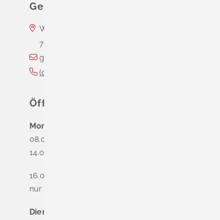
Gemeinde Schliengen
Wasserschloss Entenstein
79418
Schliengen
gemeinde@schliengen.de
(0
76
35) 3
10
90
Öffnungszeiten
Montag
08.00 - 12.00 Uhr
14.00 - 16.00 Uhr
16.00 - 18.00 Uhr
nur nach Terminvereinbarung
Dienstag - Freitag