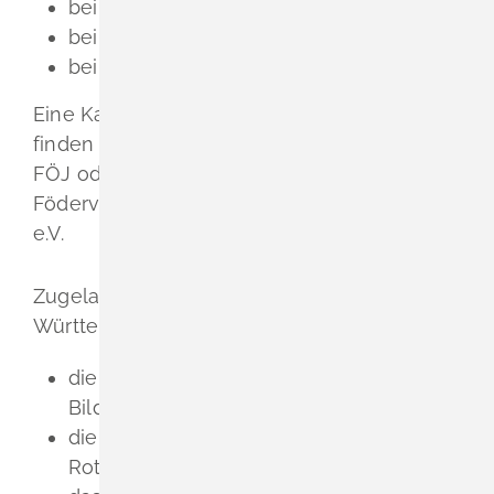
bei Natur- und Umweltschutzzentren
bei umweltorientierten Unternehmen
bei Umwelt- oder Planungsämtern
Eine Karte der möglichen Einsatzstellen
finden Sie im Onlineangebot der Träger des
FÖJ oder über den Ö-Finder beim
Föderverein Ökologische Freiwilligendienste
e.V.
Zugelassene Träger des FÖJ in Baden-
Württemberg sind
d
ie Landeszentrale für politische
Bildung Baden-Württemberg (LpB),
die Freiwilligendienste in der Diözese
Rottenburg-Stuttgart gGmbH (DRS),