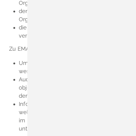
Organisation zu stärken,
den Umweltschutz zu einem Teil der
Organisationspolitik zu machen und
die Umweltleistung ständig zu
verbessern.
Zu EMAS gehören unter anderem:
Umweltprüfungen: Ermittlung der
wesentlichen Umweltauswirkungen
Audits: regelmäßige, systematische und
objektive Bewertung des Systems und
der erbrachten Umweltleistung
Information der Öffentlichkeit darüber,
welche Anstrengungen die Organisation
im Bereich des Umweltschutzes
unternimmt