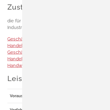
Zuständige Stelle
die für Ihre Organisation zuständige
Industrie- und Handelskammer (IHK)
Geschäftsstelle Konstanz [Industrie- und
Handelskammer Hochrhein-Bodensee]
Geschäftsstelle Schopfheim [Industrie- und
Handelskammer Hochrhein-Bodensee]
Handwerkskammer Freiburg
Leistungsdetails
Voraussetzungen
Verfahrensablauf