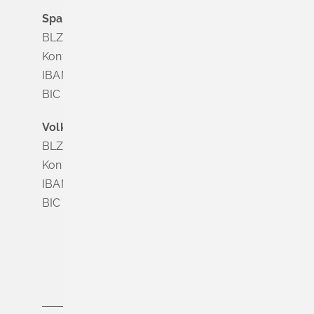
Sparkasse Markgräflerland Müllheim
BLZ 683 518 65
Konto Nr. 8 028 524
IBAN DE63 6835 1865 0008 0285 24
BIC SOLADES1MGL
Volksbank Dreiländereck
BLZ 683 900 00
Konto Nr. 3 500 004
IBAN DE56 6839 0000 0003 5000 04
BIC VOLODE66