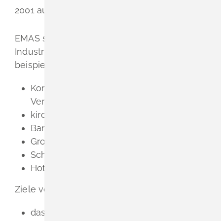
2001 auch bei EMAS der ISO 14001.
EMAS steht nicht nur der verarbeitenden
Industrie offen.
Es steht ebenfalls offen für
beispielsweise:
Kommunen und andere öffentliche
Verwaltungen
kirchliche Einrichtungen
Banken
Groß- und Einzelhandelsunternehmen
Schulen und Hochschulen
Hotels und Gaststätten
Ziele von EMAS sind:
das Umweltbewusstsein in der