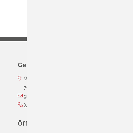
Gemeinde Schliengen
Wasserschloss Entenstein
79418
Schliengen
gemeinde@schliengen.de
(0
76
35) 3
10
90
Öffnungszeiten