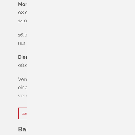
Montag
08.00 - 12.00 Uhr
14.00 - 16.00 Uhr
16.00 - 18.00 Uhr
nur nach Terminvereinbarung
Dienstag - Freitag
08.00 - 12.00 Uhr
Vereinbaren Sie online oder telefonisch
einen Termin, um Wartezeiten zu
vermeiden.
zur Terminvereinbarung
Bankverbindung