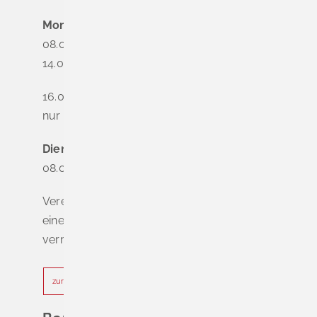
Montag
08.00 - 12.00 Uhr
14.00 - 16.00 Uhr
16.00 - 18.00 Uhr
nur nach Terminvereinbarung
Dienstag - Freitag
08.00 - 12.00 Uhr
Vereinbaren Sie online oder telefonisch
einen Termin, um Wartezeiten zu
vermeiden.
zur Terminvereinbarung