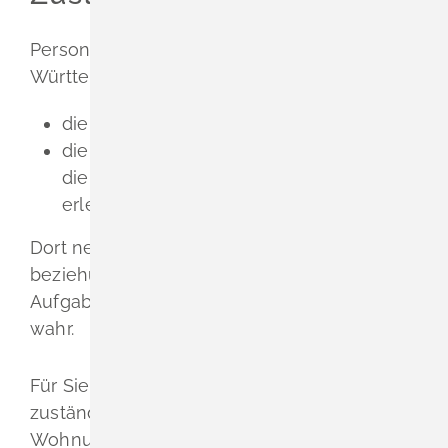
Personalausweisbehörden in Baden-
Württemberg sind:
die Gemeinden als Ortspolizeibehörden
die Verwaltungsgemeinschaften,
welche
die Aufgaben der Meldebehörde
erledigen oder erfüllen.
Dort nehmen in der Regel die Bürgerbüros
beziehungsweise die Bürgerämter die
Aufgaben einer Personalausweisbehörde
wahr.
Für Sie ist die Personalausweisbehörde
zuständig, in deren Bezirk Sie mit Ihrer
Wohnung, bei mehreren Wohnungen mit