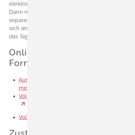
elektronische Signatur?
Dann müssen Sie die Unterschriftsfunktion
separat sperren lassen.
Hierzu müssen Sie
sich an den Anbieter wenden, bei dem Sie
das Signaturzertifikat erworben haben.
Onlineantrag und
Formulare
Ausweis Verlust Wiederauffinden
melden
Vollmacht für Personalausweisabholung
Vollmacht zur Ausweisabholung (PDF)
Zuständige Stelle