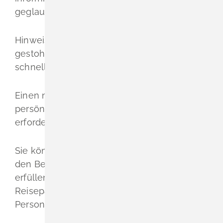
geglaubte Dokument wiederfinden.
Hinweis: Wurde der Personalausweis
gestohlen, zeigen Sie den Verlust
schnellstmöglich bei der Polizei an.
Einen neuen Ausweis müssen Sie
persönlich beantragen und die
erforderlichen Unterlagen dafür mitbringen.
Sie können Ihre Ausweispflicht auch durch
den Besitz eines gültigen Reisepasses
erfüllen.
Besitzen Sie keinen gültigen
Reisepass, müssen Sie einen neuen
Personalausweis beantragen.