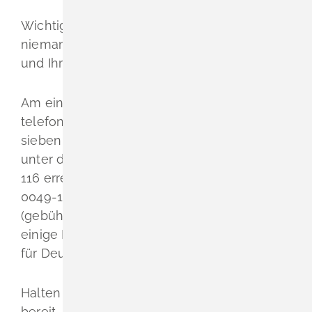
Wichtig ist: Ohne Ihre persönliche PIN kann
niemand Ihre Daten aus dem Chip auslesen
und Ihren Online-Ausweis nicht nutzen.
Am einfachsten ist das Sperren über die
telefonische Sperrhotline. Diese ist an
sieben Tagen die Woche rund um die Uhr
unter der gebührenfreien Rufnummer 116
116 erreichbar. Aus dem Ausland wählen Sie
0049-116 116 oder 0049-30-40 50 40 50
(gebührenpflichtig). Bitte beachten Sie, dass
einige Länder eine andere Landesvorwahl
für Deutschland nutzen.
Halten Sie für den Anruf Ihr Sperrkennwort
bereit, das Ihnen im