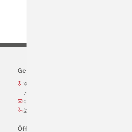
Gemeinde Schliengen
Wasserschloss Entenstein
79418
Schliengen
gemeinde@schliengen.de
(0
76
35) 3
10
90
Öffnungszeiten