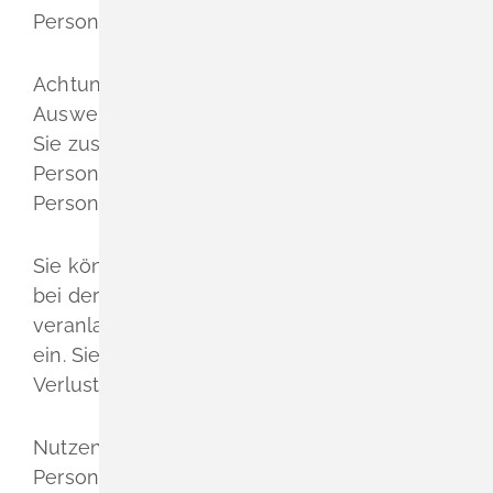
Personalausweisbehörde aufheben lassen.
Achtung: Auch bei Sperrung der Online-
Ausweisfunktion über die Hotline müssen
Sie zusätzlich den Verlust Ihres
Personalausweises der zuständigen
Personalausweisbehörde melden..
Sie können die Sperrung aber auch direkt
bei der Personalausweisbehörde
veranlassen. Diese leitet die Sperrung sofort
ein. Sie wird außerdem die Polizei über den
Verlust Ihres Ausweises informieren.
Nutzen Sie bei Ihrem verloren gegangenen
Personalausweis auch die
qualifizierte