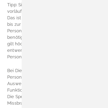
Tipp:
Sie können gleichzeitig einen
vorläufigen Personalausweis beantragen.
Das ist möglich, wenn Sie bereits für die Zeit
bis zur Ausstellung des neuen
Personalausweises ein Ausweispapier
benötigen. Der vorläufige Personalausweis
gilt höchstens drei Monate
. Sie müssen ihn
entwerten lassen, sobald Sie den neuen
Personalausweis erhalten haben.
Bei Diebstahl oder Verlust Ihres
Personalausweises müssen Sie die Online-
Ausweisfunktion beziehungsweise
eID-
Funktion
schnellstmöglich sperren lassen.
Die Sperrung stellt sicher, dass jeder
Missbrauchsversuch sofort erkannt wird.