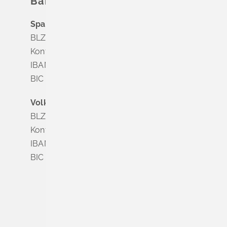
Bankverbindung
Sparkasse Markgräflerland Müllheim
BLZ 683 518 65
Konto Nr. 8 028 524
IBAN DE63 6835 1865 0008 0285 24
BIC SOLADES1MGL
Volksbank Dreiländereck
BLZ 683 900 00
Konto Nr. 3 500 004
IBAN DE56 6839 0000 0003 5000 04
BIC VOLODE66