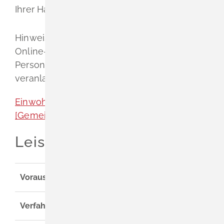
Ihrer Hauptwohnung, gemeldet sind.
Hinweis: Sie können die Sperrung des
Online-Ausweises bei jeder
Personalausweisbehörde im Inland
veranlassen.
Einwohnermelde- und Passwesen
[Gemeinde Schliengen]
Leistungsdetails
Voraussetzungen
Verfahrensablauf