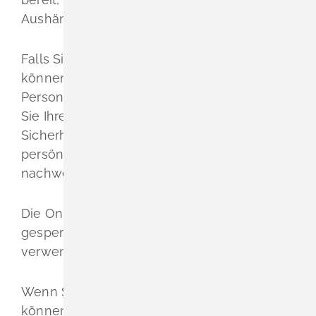
Aushändigungsschreiben mitgeteilt wurde.
Falls Sie Ihr Sperrkennwort verloren haben,
können Sie es bei der
Personalausweisbehörde erfragen, bei der
Sie Ihren Ausweis beantragt haben. Aus
Sicherheitsgründen müssen Sie hier
persönlich erscheinen und Ihre Identität
nachweisen.
Die Online-Ausweisfunktion wird umgehend
gesperrt. Sie können sie dann vorerst nicht
verwenden.
Wenn Sie Ihren Ausweis wiederfinden,
können Sie die Sperrung von Ihrer