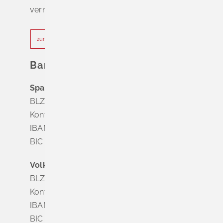
vermeiden.
zur Terminvereinbarung
Bankverbindung
Sparkasse Markgräflerland Müllheim
BLZ 683 518 65
Konto Nr. 8 028 524
IBAN DE63 6835 1865 0008 0285 24
BIC SOLADES1MGL
Volksbank Dreiländereck
BLZ 683 900 00
Konto Nr. 3 500 004
IBAN DE56 6839 0000 0003 5000 04
BIC VOLODE66