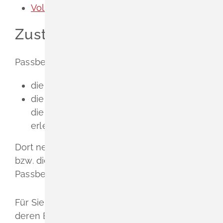
Vollmacht zur Ausweisabholung (PDF)
Zuständige Stelle
Passbehörden in Baden-Württemberg sind:
die Gemeinden als Ortspolizeibehörden
die Verwaltungsgemeinschaften,
welche
die Aufgaben der Meldebehörde
erledigen oder erfüllen.
Dort nehmen in der Regel die Bürgerbüros
bzw. die Bürgerämter die Aufgaben einer
Passbehörde wahr.
Für Sie ist die Passbehörde zuständig, in
deren Bezirk Sie mit Ihrer Wohnung, bei