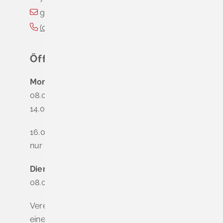
gemeinde@schliengen.de
(0
76
35) 3
10
90
Öffnungszeiten
Montag
08.00 - 12.00 Uhr
14.00 - 16.00 Uhr
16.00 - 18.00 Uhr
nur nach Terminvereinbarung
Dienstag - Freitag
08.00 - 12.00 Uhr
Vereinbaren Sie online oder telefonisch
einen Termin, um Wartezeiten zu