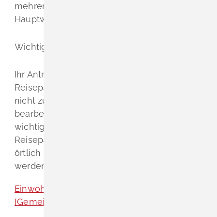
mehreren Wohnungen mit Ihrer
Hauptwohnung, gemeldet sind.
Wichtig:
Ihr Antrag auf Ausstellung eines
Reisepasses muss auch von einer örtlich
nicht zuständigen Passbehörde im Inland
bearbeitet werden, wenn Sie einen
wichtigen Grund darlegen können. Ein
Reisepass darf nur mit Ermächtigung der
örtlich zuständigen Passbehörde ausgestellt
werden.
Einwohnermelde- und Passwesen
[Gemeinde Schliengen]