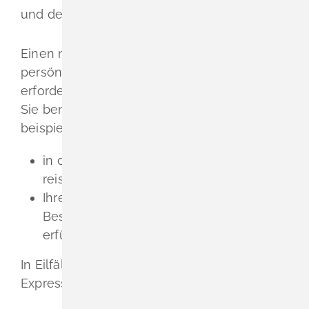
und den Kinderreisepass.
Einen neuen Reisepass müssen Sie
persönlich beantragen und die
erforderlichen Unterlagen dafür mitbringen.
Sie benötigen einen Reisepass
beispielsweise, wenn Sie
in das nicht zur EU gehörende Ausland
reisen wollen oder
Ihre Ausweispflicht nicht durch den
Besitz eines gültigen Personalausweises
erfüllen können.
In Eilfällen können Sie einen Reisepass im
Expressverfahren beantragen.