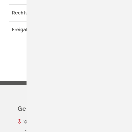
Rechtsgrundlage
Freigabevermerk
Gemeinde Schliengen
Wasserschloss Entenstein
79418
Schliengen