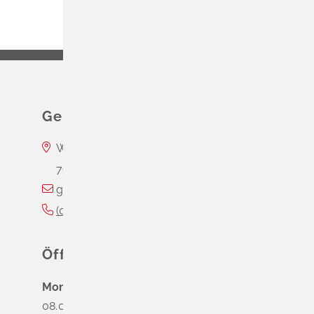
Gemeinde Schliengen
Wasserschloss Entenstein
79418
Schliengen
gemeinde@schliengen.de
(0
76
35) 3
10
90
Öffnungszeiten
Montag
08.00 - 12.00 Uhr