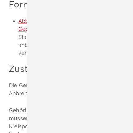
Formulare
Abbrennen pyrotechnischer
Gegenstände - Anzeige
Sollte Ihre
Stadt oder Gemeinde kein Formular
anbieten, können Sie folgendes Muster
verwenden.
Zuständige Stelle
Die Gemeinde-/Stadtverwaltung des
Abbrennortes als Ortspolizeibehörde.
Gehört der Abbrennort zu keiner Gemeinde,
müssen Sie die Anzeige an die jeweilige
Kreispolizeibehörde erstatten.