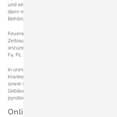
und ein Feuerwerk abbrennen möchten,
dann müssen Sie dies der zuständigen
Behörde anzeigen.
Feuerwerke der Kategorie F2 sind im
Zeitraum vom 2. Januar bis 30. Dezember
anzuzeigen. Feuerwerke der Kategorien F3,
F4, P1, P2, T1 und T2 ganzjährig.
In unmittelbarer Nähe von Kirchen,
Krankenhäusern, Kinder- und Altersheimen
sowie sonstigen brandempfindlichen
Gebäuden oder Anlagen dürfen Sie keine
pyrotechnischen Gegenstände abbrennen.
Onlineantrag und