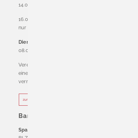
14.00 - 16.00 Uhr
16.00 - 18.00 Uhr
nur nach Terminvereinbarung
Dienstag - Freitag
08.00 - 12.00 Uhr
Vereinbaren Sie online oder telefonisch
einen Termin, um Wartezeiten zu
vermeiden.
zur Terminvereinbarung
Bankverbindung
Sparkasse Markgräflerland Müllheim