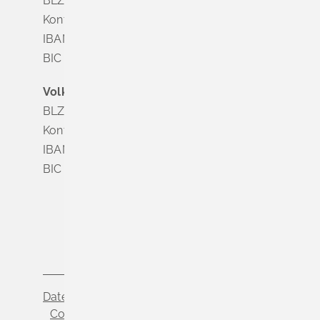
BLZ 683 518 65
Konto Nr. 8 028 524
IBAN DE63 6835 1865 0008 0285 24
BIC SOLADES1MGL
Volksbank Dreiländereck
BLZ 683 900 00
Konto Nr. 3 500 004
IBAN DE56 6839 0000 0003 5000 04
BIC VOLODE66
Datenschutz
Impressum
Cookie-Einstellungen