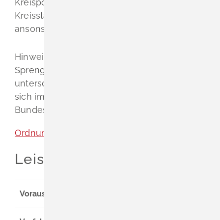
Kreispolizeibehörde ist bei Großen
Kreisstädten die Stadtverwaltung,
ansonsten das Landratsamt.
Hinweis: Die zuständigen Stellen nach
Sprengstoffrecht sind in jedem Bundesland
unterschiedlich geregelt. Informieren Sie
sich im Internetauftritt des jeweiligen
Bundeslandes.
Ordnungswesen [Gemeinde Schliengen]
Leistungsdetails
Voraussetzungen