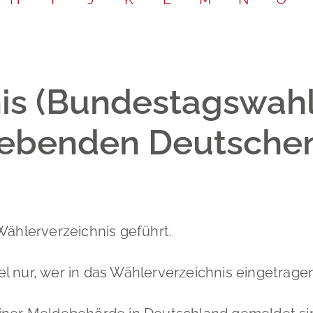
Leichte Sp
Partnersch
Bodenrich
Gebärdenp
Schadensm
is (Bundestagswahl
lebenden Deutsche
Wählerverzeichnis geführt.
 nur, wer in das Wählerverzeichnis eingetragen 