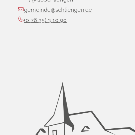
gemeinde@schliengen.de
(0
76
35) 3
10
90