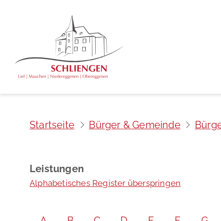
Startseite
Bürger & Gemeinde
Bürge
Leistungen
Alphabetisches Register überspringen
A
B
C
D
E
F
G