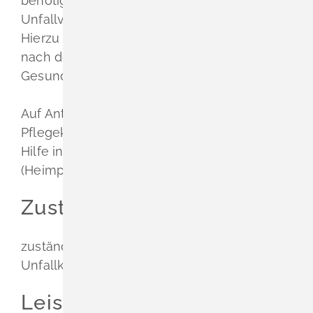
benötigen, erbringt die gesetzliche
Unfallversicherung
Pflegeleistungen.
Hierzu gehört u.a. auch das Pflegegeld, dass
nach der Art und Schwere des
Gesundheitsschadens festgesetzt wird.
Auf Antrag kann statt des Pflegegeldes eine
Pflegekraft gestellt oder die erforderliche
Hilfe in einer geeigneten Einrichtung
(Heimpflege) gewährt werden.
Zuständige Stelle
zuständige Berufsgenossenschaft oder
Unfallkasse
Leistungsdetails