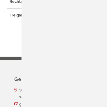
Rechtsgrundlage
Freigabevermerk
Gemeinde Schliengen
Wasserschloss Entenstein
79418
Schliengen
gemeinde@schliengen.de