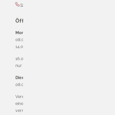
(0
76
35) 3
10
90
Öffnungszeiten
Montag
08.00 - 12.00 Uhr
14.00 - 16.00 Uhr
16.00 - 18.00 Uhr
nur nach Terminvereinbarung
Dienstag - Freitag
08.00 - 12.00 Uhr
Vereinbaren Sie online oder telefonisch
einen Termin, um Wartezeiten zu
vermeiden.