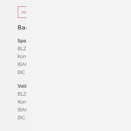
zur Terminvereinbarung
Bankverbindung
Sparkasse Markgräflerland Müllheim
BLZ 683 518 65
Konto Nr. 8 028 524
IBAN DE63 6835 1865 0008 0285 24
BIC SOLADES1MGL
Volksbank Dreiländereck
BLZ 683 900 00
Konto Nr. 3 500 004
IBAN DE56 6839 0000 0003 5000 04
BIC VOLODE66