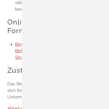
oder zum Strahlenschutzbeauftragten
bestellen.
Onlineantrag und
Formulare
Bestellung, Änderung der Aufgaben oder
Befugnisse oder Ausscheiden eines
Strahlenschutzbeauftragten mitteilen
Zuständige Stelle
Das Regierungspräsidium, in dessen Bezirk
sich Ihre Einrichtung (Krankenhaus, Praxis,
Unternehmen) befindet.
Abteilung 5, Umwelt [Regierungspräsidium