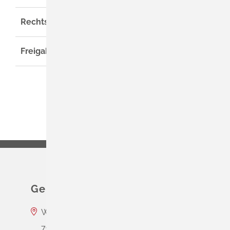
Rechtsgrundlage
Freigabevermerk
Gemeinde Schliengen
Wasserschloss Entenstein
79418
Schliengen