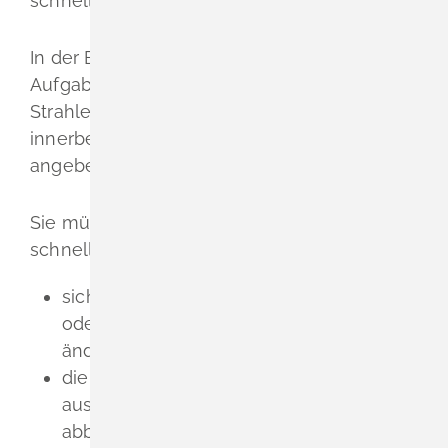
schnellstmöglich mitteilen.
In der Bestellung müssen Sie zudem die
Aufgaben und Befugnisse der oder des
Strahlenschutzbeauftragten sowie den
innerbetrieblichen Entscheidungsbereich
angeben.
Sie müssen der zuständigen Behörde auch
schnellstmöglich mitteilen, wenn
sich Aufgaben oder Befugnissen der
oder des Strahlenschutzbeauftragten
ändern oder
die oder der Strahlenschutzbeauftragte
ausscheidet oder Sie diese Person
abberufen und eine andere Person zur