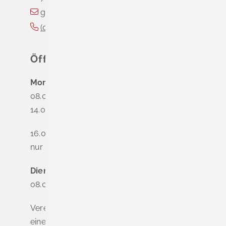
gemeinde@schliengen.de
(0
76
35) 3
10
90
Öffnungszeiten
Montag
08.00 - 12.00 Uhr
14.00 - 16.00 Uhr
16.00 - 18.00 Uhr
nur nach Terminvereinbarung
Dienstag - Freitag
08.00 - 12.00 Uhr
Vereinbaren Sie online oder telefonisch
einen Termin, um Wartezeiten zu