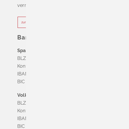
vermeiden.
zur Terminvereinbarung
Bankverbindung
Sparkasse Markgräflerland Müllheim
BLZ 683 518 65
Konto Nr. 8 028 524
IBAN DE63 6835 1865 0008 0285 24
BIC SOLADES1MGL
Volksbank Dreiländereck
BLZ 683 900 00
Konto Nr. 3 500 004
IBAN DE56 6839 0000 0003 5000 04
BIC VOLODE66