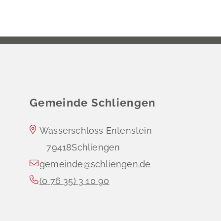
Gemeinde Schliengen
Wasserschloss Entenstein
79418
Schliengen
gemeinde@schliengen.de
(0
76
35) 3
10
90