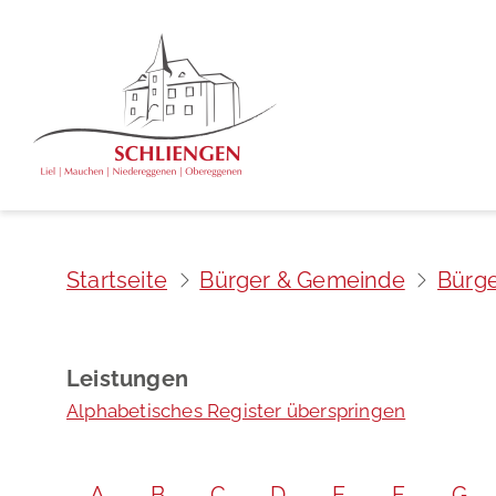
Startseite
Bürger & Gemeinde
Bürge
Leistungen
Alphabetisches Register überspringen
A
B
C
D
E
F
G