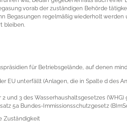
egasung vorab der zuständigen Behörde tätigk
 Begasungen regelmäßig wiederholt werden un
 bleiben.
gspräsidien für Betriebsgelände, auf denen min
 der EU unterfällt (Anlagen, die in Spalte d des
r 2 und 3 des Wasserhaushaltsgesetzes (WHG) 
satz 5a Bundes-Immissionsschutzgesetz (BImSchG)
e Zuständigkeit