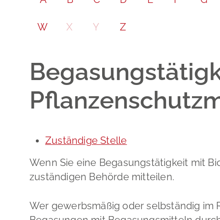
W
X
Y
Z
Begasungstätigk
Pflanzenschutzm
Zuständige Stelle
Wenn Sie eine Begasungstätigkeit mit Bi
zuständigen Behörde mitteilen.
Wer gewerbsmäßig oder selbständig im R
Begasungen mit Begasungsmitteln durchfü