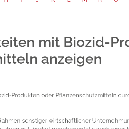
Leichte Sp
Partnersch
Bodenrich
Gebärdenp
Schadensm
eiten mit Biozid-P
itteln anzeigen
ozid-Produkten oder Pflanzenschutzmitteln dur
ahmen sonstiger wirtschaftlicher Unternehmun
hren will, bedarf gegebenenfalls auch einer E