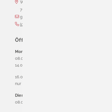
Wasserschloss Entenstein
79418
Schliengen
gemeinde@schliengen.de
(0
76
35) 3
10
90
Öffnungszeiten
Montag
08.00 - 12.00 Uhr
14.00 - 16.00 Uhr
16.00 - 18.00 Uhr
nur nach Terminvereinbarung
Dienstag - Freitag
08.00 - 12.00 Uhr