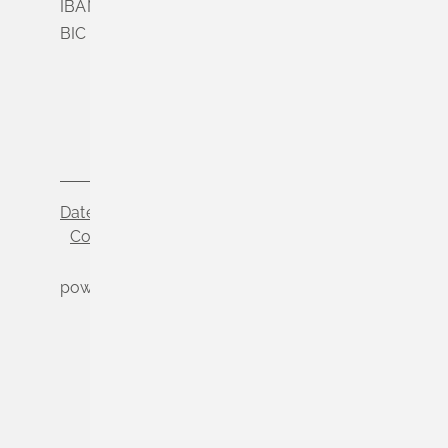
IBAN DE56 6839 0000 0003 5000 04
BIC VOLODE66
Datenschutz
Impressum
Cookie-Einstellungen
powered by
Komm.ONE