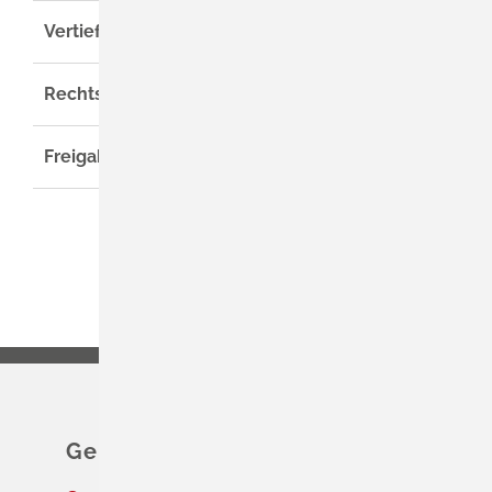
Vertiefende Informationen
Rechtsgrundlage
Freigabevermerk
Gemeinde Schliengen