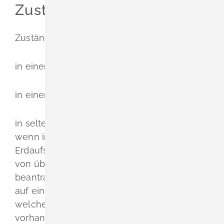
Zuständige Stelle
Zuständig ist Ihre Wasserbehörde:
in einem Stadtkreis: die Stadtverwaltung
in einem Landkreis: das Landratsamt
in seltenen Fällen das Regierungspräsidium,
wenn im Zusammenhang mit dem
Erdaufschluss eine Grundwasserentnahme
von über fünf Millionen Kubikmeter im Jahr
beantragt werden soll oder sich die Anzeige
auf ein Betriebsgelände bezieht, auf
welchem mindestens eine Anlage
vorhanden oder geplant ist,