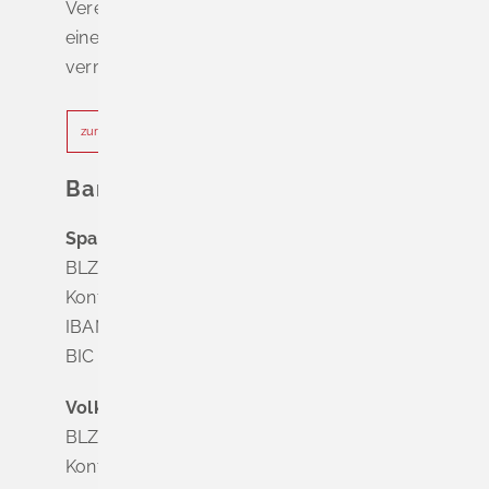
Vereinbaren Sie online oder telefonisch
einen Termin, um Wartezeiten zu
vermeiden.
zur Terminvereinbarung
Bankverbindung
Sparkasse Markgräflerland Müllheim
BLZ 683 518 65
Konto Nr. 8 028 524
IBAN DE63 6835 1865 0008 0285 24
BIC SOLADES1MGL
Volksbank Dreiländereck
BLZ 683 900 00
Konto Nr. 3 500 004