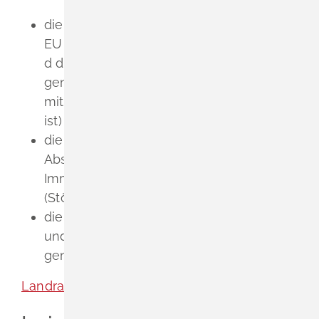
die der Industrieemissions-Richtlinie der
EU unterfällt (Anlage im Anhang 1 Spalte
d der Verordnung über
genehmigungsbedürftige Anlagen, die
mit dem Buchstaben E gekennzeichnet
ist)
die einen Betriebsbereich nach § 3
Absatz 5a des Bundes-
Immissionsschutzgesetzes (BImSchG)
(Störfallbetrieb) darstellt oder
die nach § 60 Absatz 3 Satz 1 Nummer 2
und 3 Wasserhaushaltsgesetz (WHG)
genehmigungsbedürftig ist.
Landratsamt Lörrach