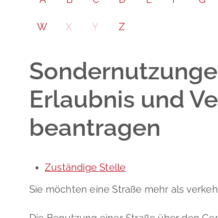
W
X
Y
Z
Sondernutzungen 
Erlaubnis und V
beantragen
Zuständige Stelle
Sie möchten eine Straße mehr als verke
Die Benutzung einer Straße über den Gem