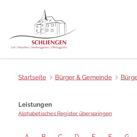
Startseite
Bürger & Gemeinde
Bürge
Leistungen
Alphabetisches Register überspringen
A
B
C
D
E
F
G