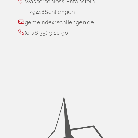
Wasserschloss Entenstein
79418
Schliengen
gemeinde@schliengen.de
(0
76
35) 3
10
90