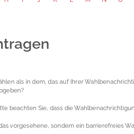
Leichte Sp
Partnersch
Bodenrich
Gebärdenp
Schadensm
ntragen
ählen als in dem, das auf Ihrer Wahlbenachricht
 abgeben?
tte beachten Sie, dass die Wahlbenachrichtigun
das vorgesehene, sondern ein barrierefreies W