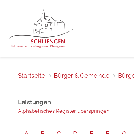
Startseite
Bürger & Gemeinde
Bürge
Leistungen
Alphabetisches Register überspringen
A
B
C
D
E
F
G