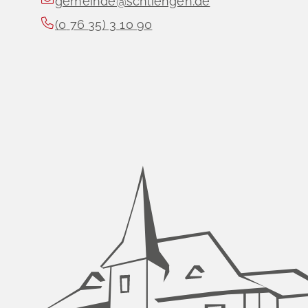
gemeinde@schliengen.de
(0
76
35) 3
10
90