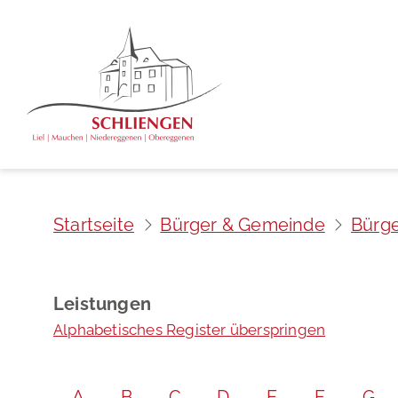
Startseite
Bürger & Gemeinde
Bürge
Leistungen
Alphabetisches Register überspringen
A
B
C
D
E
F
G