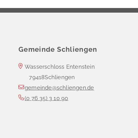
Gemeinde Schliengen
Wasserschloss Entenstein
79418
Schliengen
gemeinde@schliengen.de
(0
76
35) 3
10
90