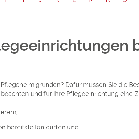
Leichte Sp
Partnersch
Bodenrich
Gebärdenp
Schadensm
flegeeinrichtungen
n Pflegeheim gründen? Dafür müssen Sie die B
beachten und für Ihre Pflegeeinrichtung eine 
derem,
 bereitstellen dürfen und