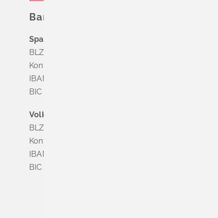
Bankverbindung
Sparkasse Markgräflerland Müllheim
BLZ 683 518 65
Konto Nr. 8 028 524
IBAN DE63 6835 1865 0008 0285 24
BIC SOLADES1MGL
Volksbank Dreiländereck
BLZ 683 900 00
Konto Nr. 3 500 004
IBAN DE56 6839 0000 0003 5000 04
BIC VOLODE66