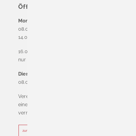
Öffnungszeiten
Montag
08.00 - 12.00 Uhr
14.00 - 16.00 Uhr
16.00 - 18.00 Uhr
nur nach Terminvereinbarung
Dienstag - Freitag
08.00 - 12.00 Uhr
Vereinbaren Sie online oder telefonisch
einen Termin, um Wartezeiten zu
vermeiden.
zur Terminvereinbarung