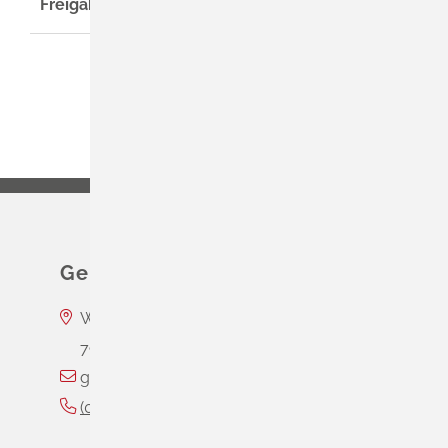
Freigabevermerk
Gemeinde Schliengen
Wasserschloss Entenstein
79418
Schliengen
gemeinde@schliengen.de
(0
76
35) 3
10
90