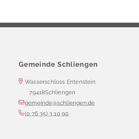
Gemeinde Schliengen
Wasserschloss Entenstein
79418
Schliengen
gemeinde@schliengen.de
(0
76
35) 3
10
90