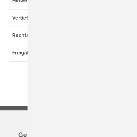
Hinweise
Vertiefende Informationen
Rechtsgrundlage
Freigabevermerk
Gemeinde Schliengen