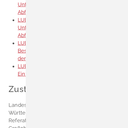
Untersuchungsstelle in der
Abfallwirtschaft (pdf)
LUBW - Merkblatt zur Bestimmung von
Untersuchungsstellen in der
Abfallwirtschaft (pdf)
LUBW - Verfahrensliste zum Antrag auf
Bestimmung als Untersuchungsstelle in
der Abfallwirtschaft (PDF)
LUBW - Verpflichtungs- und
Einverständniserklärung (pdf)
Zuständige Stelle
Landesanstalt für Umwelt Baden-
Württemberg (LUBW)
Referat 61