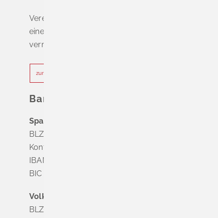
Vereinbaren Sie online oder telefonisch
einen Termin, um Wartezeiten zu
vermeiden.
zur Terminvereinbarung
Bankverbindung
Sparkasse Markgräflerland Müllheim
BLZ 683 518 65
Konto Nr. 8 028 524
IBAN DE63 6835 1865 0008 0285 24
BIC SOLADES1MGL
Volksbank Dreiländereck
BLZ 683 900 00