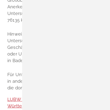
Großoberfeld 3
Anerkennungsstelle für
Untersuchungsstellen
76135 Karlsruhe
Hinweis: Die LUBW ist zuständig für
Untersuchungsstellen, die ihren
Geschäftssitz in Baden-Württemberg haben,
oder Untersuchungsstellen, die vorwiegend
in Baden-Württemberg tätig werden wollen.
Für Untersuchungsstellen mit Geschäftssitz
in anderen Bundesländern wenden sich an
die dort zuständige Stelle.
LUBW Landesanstalt für Umwelt Baden-
Württemberg