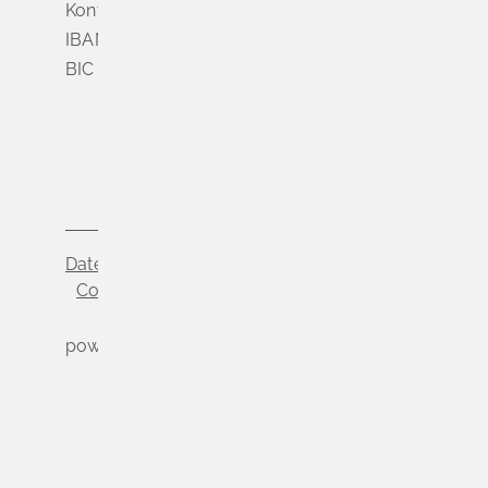
Konto Nr. 3 500 004
IBAN DE56 6839 0000 0003 5000 04
BIC VOLODE66
Datenschutz
Impressum
Cookie-Einstellungen
powered by
Komm.ONE