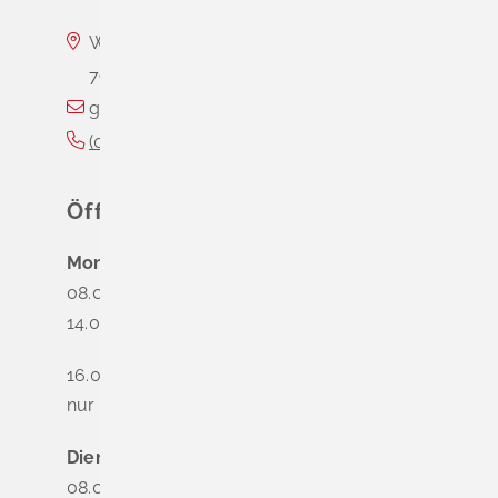
Wasserschloss Entenstein
79418
Schliengen
gemeinde@schliengen.de
(0
76
35) 3
10
90
Öffnungszeiten
Montag
08.00 - 12.00 Uhr
14.00 - 16.00 Uhr
16.00 - 18.00 Uhr
nur nach Terminvereinbarung
Dienstag - Freitag
08.00 - 12.00 Uhr