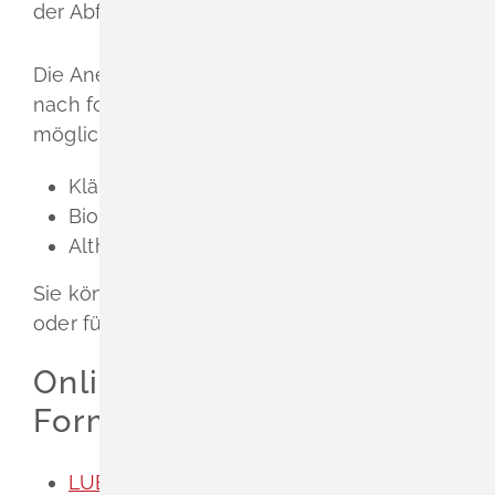
der Abfallwirtschaft.
Die Anerkennung ist für Untersuchungen
nach folgenden Recht
s
verordnungen
möglich:
Klärschlammverordnung (AbfKlärV)
Bioabfallverordnung (BioAbfV)
Altholzverordnung (AltholzV)
Sie können die Anerkennung für einzelne
oder für alle Bereiche erhalten.
Onlineantrag und
Formulare
LUBW - Antrag auf Bestimmung als