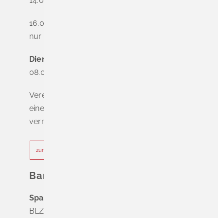
14.00 - 16.00 Uhr
16.00 - 18.00 Uhr
nur nach Terminvereinbarung
Dienstag - Freitag
08.00 - 12.00 Uhr
Vereinbaren Sie online oder telefonisch
einen Termin, um Wartezeiten zu
vermeiden.
zur Terminvereinbarung
Bankverbindung
Sparkasse Markgräflerland Müllheim
BLZ 683 518 65