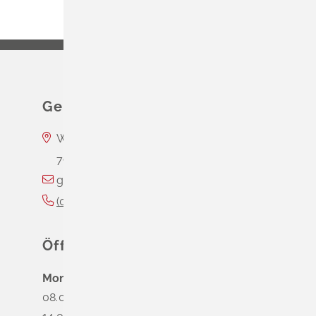
Gemeinde Schliengen
Wasserschloss Entenstein
79418
Schliengen
gemeinde@schliengen.de
(0
76
35) 3
10
90
Öffnungszeiten
Montag
08.00 - 12.00 Uhr