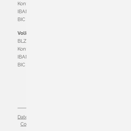
Konto Nr. 8 028 524
IBAN DE63 6835 1865 0008 0285 24
BIC SOLADES1MGL
Volksbank Dreiländereck
BLZ 683 900 00
Konto Nr. 3 500 004
IBAN DE56 6839 0000 0003 5000 04
BIC VOLODE66
Datenschutz
Impressum
Cookie-Einstellungen