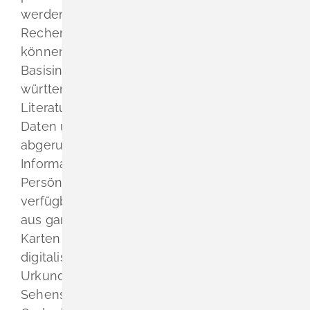
werden. LEO–BW bietet umfassende
Recherchemöglichkeiten. Mit einem Zugriff
können zu einem recherchierten Ort
Basisinformationen aus dem baden-
württembergischen Ortslexikon, aus
Literatur, Archivbeständen, statistischen
Daten und Landkarten sowie Bildmaterial
abgerufen werden. Auch biografische
Informationen zu zahlreichen
Persönlichkeiten Baden–Württembergs sind
verfügbar. Des Weiteren gibt es Dokumente
aus ganz verschiedenen Bereichen. Fotos,
Karten und Videos finden sich ebenso wie
digitalisierte Handschriften, Bücher und
Urkunden sowie Hinweise auf
Sehenswürdigkeiten, Museen und