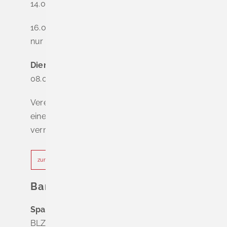
14.00 - 16.00 Uhr
16.00 - 18.00 Uhr
nur nach Terminvereinbarung
Dienstag - Freitag
08.00 - 12.00 Uhr
Vereinbaren Sie online oder telefonisch
einen Termin, um Wartezeiten zu
vermeiden.
zur Terminvereinbarung
Bankverbindung
Sparkasse Markgräflerland Müllheim
BLZ 683 518 65