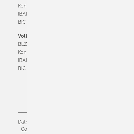
Konto Nr. 8 028 524
IBAN DE63 6835 1865 0008 0285 24
BIC SOLADES1MGL
Volksbank Dreiländereck
BLZ 683 900 00
Konto Nr. 3 500 004
IBAN DE56 6839 0000 0003 5000 04
BIC VOLODE66
Datenschutz
Impressum
Cookie-Einstellungen