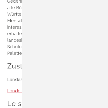
Gedenkstätten. LEO–BW wendet sich an
alle Bürgerinnen und Bürger Baden–
Württembergs und darüber hinaus an alle
Menschen, die sich für das Land
interessieren. Wissenschaftlich Forschende
erhalten einen vernetzten Zugang zu
landeskundlichen Angeboten. Auch für den
Schulunterricht bietet LEO–BW eine breite
Palette von Materialien.
Zuständige Stelle
Landesarchiv Baden-Württemberg
Landesarchiv Baden-Württemberg
Leistungsdetails