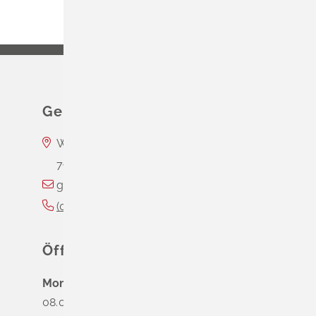
Gemeinde Schliengen
Wasserschloss Entenstein
79418
Schliengen
gemeinde@schliengen.de
(0
76
35) 3
10
90
Öffnungszeiten
Montag
08.00 - 12.00 Uhr