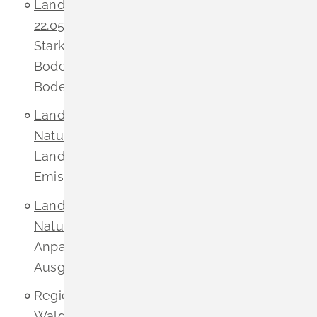
Landratsamt Lörrach – Umwelt vom
22.05.2025
zu Hochwasser, Starkregen und
Starkregengefahrenkarten,
Bodenfunktion, Bodenschutzkonzept und
Boden und Grundwasser
Landratsamt Lörrach – Landwirtschaft und
Naturschutz vom 22.05.2025
zu
Landwirtschaft, Landwirtschaftlichen
Emissionen und Bodenwertigkeit
Landratsamt Lörrach – Landwirtschaft und
Naturschutz vom 22.05.2025
zu
Anpassungen im Umweltbericht bzgl.
Ausgleichsflächen und Artenschutz
Regierungspräsidium Freiburg –
Waldpolitik und Körperschaftswesen vom