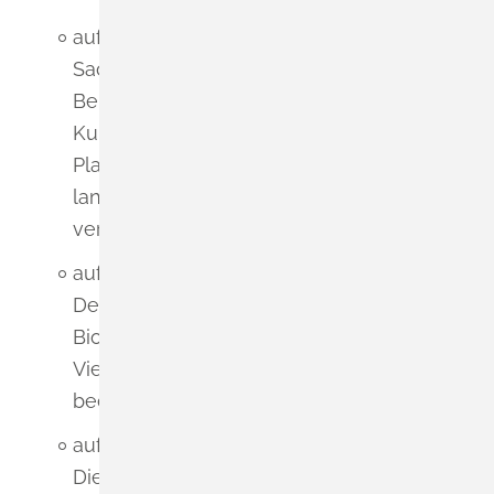
auf die Kulturgüter und sonstigen
Sachgüter:
Bei Bodenarbeiten ist auf mögliche
Kulturdenkmale zu achten. Durch die
Planung gehen ca. 0,74 ha
landwirtschaftliche Nutzflächen
verloren;
auf die biologische Vielfalt:
Der Änderungsbereich besitzt keine
Biotopverbundfunktion. Die biologische
Vielfalt wird durch die Planung nicht
beeinträchtigt;
auf die Wechselwirkungen:
Die größten Auswirkungen entstehen