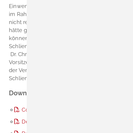
Einwendungen ausgeschlossen ist, die sie
im Rahmen der Auslegungsfrist nicht oder
nicht rechtzeitig geltend gemacht hat, aber
hätte geltend machen
können.
_________________
Schliengen, 25.06.2026
Dr. Christian Renkert
Vorsitzender
der Verwaltungsgemeinschaft
Schliengen-Bad Bellingen
Downloads
Cover
(PDF, 109 KB)
Deckblatt 1
(PDF, 251 KB)