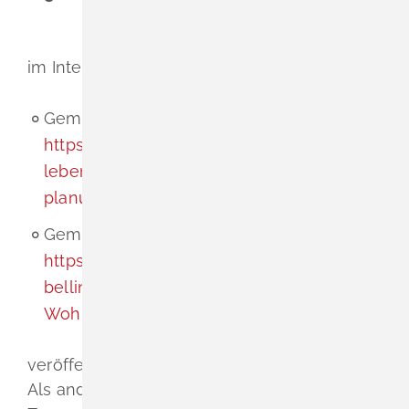
(Veröffentlichungsfrist)
im Internet auf der Homepage der
Gemeinde Schliengen unter
https://www.schliengen.de/wohnen-und-
leben/entwicklung-und-
planung/flaechennutzungsplan
Gemeinde Bad Bellingen unter
https://www.gemeinde-bad-
bellingen.de/de/Leben-Arbeiten/Bauen-
Wohnen/Flaechennutzungsplan
veröffentlicht.
Als andere leicht zu erreichende