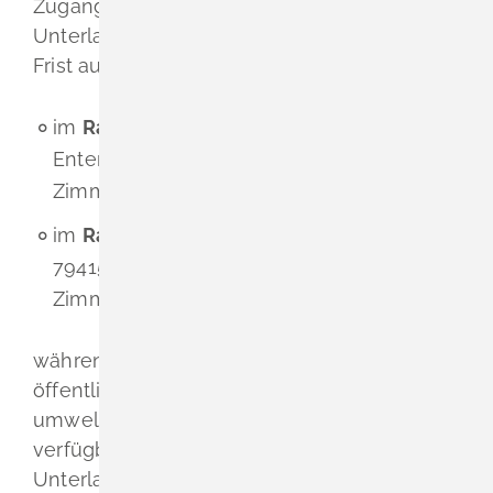
Zugangsmöglichkeit werden alle
Unterlagen innerhalb der oben genannten
Frist auch
im
Rathaus Schliengen
, Wasserschloss
Entenstein, 79418 Schliengen, Bauamt,
Zimmer 4
im
Rathaus Bad Bellingen
, Badstraße 14,
79415 Bad Bellingen, Bauamt, Container,
Zimmer 2
während der üblichen Dienststunden
öffentlich ausgelegt.
Folgende Arten
umweltbezogener Informationen sind
verfügbar und Bestandteil der ausgelegten
Unterlagen: