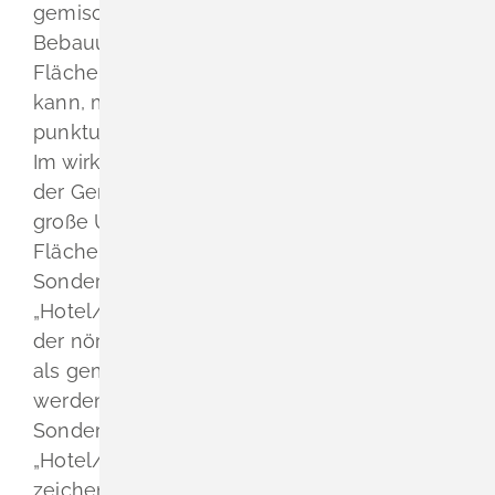
gemischte Quartier zu schaffen. Damit der
Bebauungsplan aus dem
Flächennutzungsplan entwickelt werden
kann, muss der Flächennutzungsplan
punktuell geändert werden.
Im wirksamen Flächennutzungsplan (FNP)
der Gemeinde Schliengen ist der ca. 1,01 ha
große Umgriff der
Flächennutzungsplanänderung als
Sondergebiet mit der Zweckbestimmung
„Hotel/Tourismus“ dargestellt. Zukünftig soll
der nördliche Abschnitt des Sondergebiets
als gemischte Baufläche (M) dargestellt
werden. Im Süden bleibt ein kleiner Teil
Sondergebiet mit der Zweckbestimmung
„Hotel/Tourismus“ bestehen. Aus
zeichentechnischen Gründen wird dieser