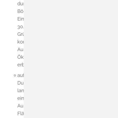
durch die Versiegelung hochwertiger
Böden (ca. 50.000 ÖP) sowie durch
Eingriffe in Pflanzen und Tiere (ca.
30.000 ÖP). Dachbegrünungen und ein
Grünstreifen am Ostrand wirken
konfliktmindernd. Der erforderliche
Ausgleich von insgesamt ca. 75.000
Ökopunkten ist überwiegend extern zu
erbringen;
auf die Fläche:
Durch die Umwandlung bislang
landwirtschaftlich genutzter Flächen in
ein Urbanes Gebiet entstehen mittlere
Auswirkungen auf das Schutzgut
Fläche;