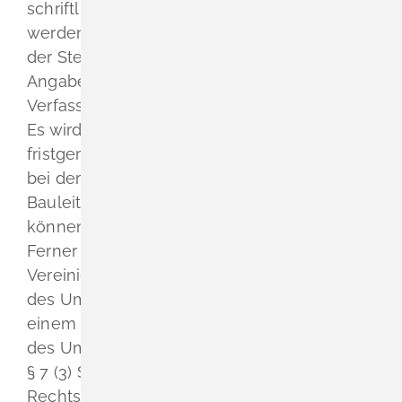
schriftlich oder zur Niederschrift) abgegeben
werden. Da das Ergebnis der Behandlung
der Stellungnahmen mitgeteilt wird, ist die
Angabe der Anschrift des
Verfassers (m/w/d) zweckmäßig.
Es wird darauf hingewiesen, dass nicht
fristgerecht abgegebene Stellungnahmen
bei der Beschlussfassung über den
Bauleitplan unberücksichtigt bleiben
können.
Ferner wird darauf hingewiesen, dass eine
Vereinigung im Sinne des § 4 (3) S. 1 Nr. 2
des Umwelt-Rechtsbehelfsgesetzes in
einem Rechtsbehelfsverfahren nach § 7 (2)
des Umwelt-Rechtsbehelfsgesetzes gemäß
§ 7 (3) S. 1 des Umwelt-
Rechtsbehelfsgesetzes mit allen