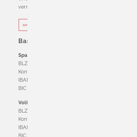
vermeiden.
zur Terminvereinbarung
Bankverbindung
Sparkasse Markgräflerland Müllheim
BLZ 683 518 65
Konto Nr. 8 028 524
IBAN DE63 6835 1865 0008 0285 24
BIC SOLADES1MGL
Volksbank Dreiländereck
BLZ 683 900 00
Konto Nr. 3 500 004
IBAN DE56 6839 0000 0003 5000 04
BIC VOLODE66