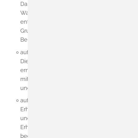
Das Plangebiet liegt in der
Wasserschutzgebietszone III. Durch
entsprechende Vorgaben zum
Grundwasserschutz sind
Beeinträchtigungen zu vermeiden;
auf das Klima:
Die durch die FNP-Änderung
ermöglichte Bebauung hat geringe bis
mittlere Auswirkungen auf Mikroklima
und Luftqualität;
auf das Landschaftsbild und die
Erholungseignung: Das Landschafts-
und Ortsbild sowie die
Erholungseignung werden nicht
beeinträchtigt;