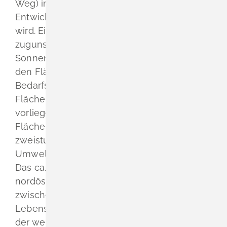
Weg) im Gewann Vorderer Hofacker, deren
Entwicklung derzeit nicht weiterverfolgt
wird. Ein Teilbereich mit rund 0,28 ha soll
zugunsten der Wohnentwicklung am
Sonnenstück aufgegeben werden. Durch
den Flächentausch kann auf eine
Bedarfsbegründung verzichtet werden. Der
Flächentausch erfolgt im Rahmen der
vorliegenden 8. Änderung.
Die punktuelle 8.
Flächennutzungsplanänderung erfolgt im
zweistufigen Regelverfahren mit
Umweltprüfung.
Das ca. 1,01 ha große Plangebiet liegt am
nordöstlichen Ortsrand von Schliengen
zwischen dem bestehenden
Lebensmittelmarkt (REWE) im Norden und
der weiter im Süden gelegenen