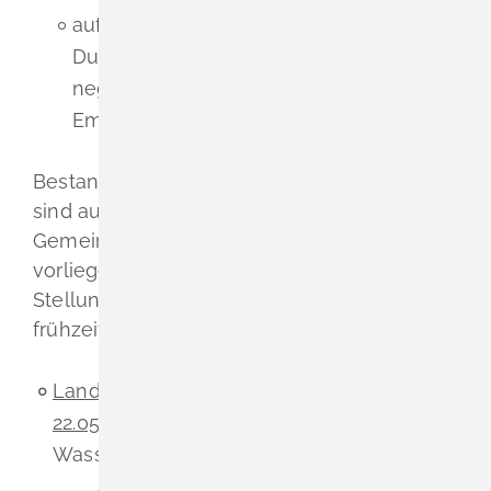
auf die Emissionen und Energienutzung:
Durch die FNP-Änderung sind keine
negativen Auswirkungen durch
Emissionen zu erwarten.
Bestandteil der ausgelegten Unterlagen
sind auch die nach Einschätzung der
Gemeinde wesentlichen, bereits
vorliegenden umweltbezogenen
Stellungnahmen (26-02-26 Abwägung
frühzeitige BPL (26-02-12).pdf):
Landratsamt Lörrach – Umwelt vom
22.05.2025
zur Hinweisaufnahme von
Wasserschutzgebiet