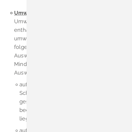
Umweltbericht
vom 03.2026 (proECO
Umweltplanung GmbH). Diese Unterlagen
enthalten die folgenden Arten
umweltbezogener Informationen mit
folgenden Darstellungen wesentlicher
Auswirkungen und Maßnahmen zur
Minderung und zum Ausgleich dieser
Auswirkungen:
auf die Schutzgebiete:
Schutzgebiete und gesetzlich
geschützte Biotope werden nicht
beeinträchtigt. Der Änderungsbereich
liegt außerhalb von Offenlandbiotopen;
auf den Artenschutz: