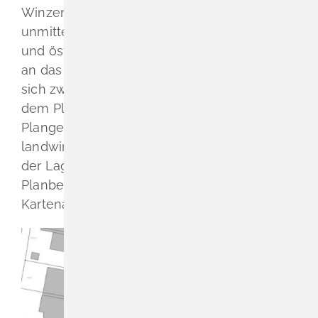
Winzergenossenschaft. Westlich grenzt
unmittelbar die Straße „Am Sonnenstück“
und östlich der Weinberg „Am Sonnenstück“
an das Plangebiet an. Im Süden befindet
sich zwischen Winzergenossenschaft und
dem Plangebiet noch eine Grünfläche. Das
Plangebiet selbst wird aktuell
landwirtschaftlich genutzt.
Im Einzelnen gilt
der Lageplan vom 08.06.2026. Der
Planbereich ist im folgenden
Kartenausschnitt dargestellt: