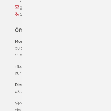
gemeinde@schliengen.de
(0
76
35) 3
10
90
Öffnungszeiten
Montag
08.00 - 12.00 Uhr
14.00 - 16.00 Uhr
16.00 - 18.00 Uhr
nur nach Terminvereinbarung
Dienstag - Freitag
08.00 - 12.00 Uhr
Vereinbaren Sie online oder telefonisch
einen Termin, um Wartezeiten zu