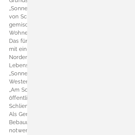
Grundstückseigentümers vor, der im Bereich
„Sonnenstück“ am nordöstlichen Ortsrand
von Schliengen ein Bauvorhaben mit
gemischten Nutzungen mit Schwerpunkt
Wohnen entwickeln möchte.
Das für das Bauvorhaben benötigte Areal
mit einer Größe von ca. 0,74 ha grenzt im
Norden direkt an den bestehenden
Lebensmittelmarkt bzw. das Baugebiet
„Sonnenstück III“ an und ist über die im
Westen angrenzende Erschließungsstraße
„Am Sonnenstück“ in idealer Weise an das
öffentliche Verkehrsnetz der Gemeinde
Schliengen angebunden.
Als Genehmigungsgrundlage soll ein
Bebauungsplan aufgestellt werden, um das
notwendige Planungsrecht für das