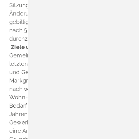
Sitzung den Entwurf der 8. punktuellen
Änderung des Flächennutzungsplans
gebilligt und beschlossen, die Offenlage
nach § 3 Abs. 2 BauGB und § 4 Abs. 2 BauGB
durchzuführen.
Ziele und Zwecke der Planung
Die
Gemeinde Schliengen hat sich in den
letzten Jahren zu einem attraktiven Wohn-
und Gewerbestandort im südlichen
Markgräflerland entwickelt und verzeichnet
nach wie vor eine stetige Nachfrage an
Wohn- und Gewerbeflächen. Um diesem
Bedarf zu begegnen, wurden in den letzten
Jahren bereits mehrere Wohngebiete und
Gewerbegebiete erschlossen. Aktuell liegt
eine Anfrage eines privaten