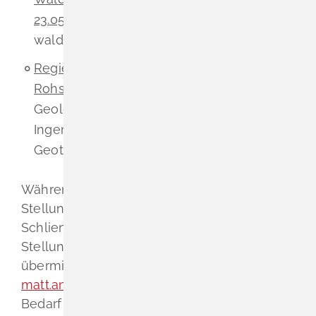
23.05.2025
zu waldrechtlichen und
waldfachlichen Belangen
Regierungspräsidium Freiburg – Geologie,
Rohstoffe und Bergbau vom 05.05.2025
zu
Geologie, Geochemie, Bodenkunde,
Ingenieuregeologie, Hydrogeologie,
Geothermie und Rohstoffgeologie
Während der Veröffentlichungsfrist können
Stellungnahmen bei der Gemeinde
Schliengen abgegeben werden. Die
Stellungnahmen sollen elektronisch
übermittelt werden (z.B. per E-Mail an
matt.antje@schliengen.de
), können aber bei
Bedarf auch auf anderem Weg (z.B.