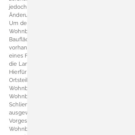
jedoch in den Geltungsbereich der
Änderung einbezogen.
Um den Flächenbedarf für den
Wohnbauanteil der geplanten gemischte
Baufläche nachzuweisen, müssen im FNP
vorhandene Wohnbauflächen im Sinne
eines Flächentauschs wieder als Flächen für
die Landwirtschaft dargestellt werden.
Hierfür hat die Gemeinde alle in den
Ortsteilen noch verfügbaren
Wohnbauflächen überprüft und eine
Wohnbauentwicklungsfläche im Süden von
Schliengen als Kompensationsflächen
ausgewählt.
Vorgesehen ist die 1,7 ha große
Wohnbauentwicklungsfläche S37 (Hertinger