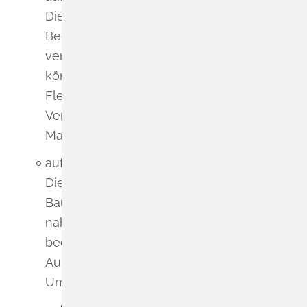
Die Fläche besitzt lediglich eine geringe
Bedeutung als Nahrungshabitat für
verbreitete Vogelarten. Zauneidechsen
können randlich vorkommen. Für
Fledermäuse ist der Bereich unattraktiv.
Vergrämungs-, Schutz- oder CEF-
Maßnahmen sind nicht erforderlich;
auf den Menschen:
Die Wohnqualität wird während der
Bauphase vorübergehend im
nahegelegenen Mischgebiet
beeinträchtigt. Insgesamt werden die
Auswirkungen auf die Wohnqualität im
Umfeld als gering bewertet;