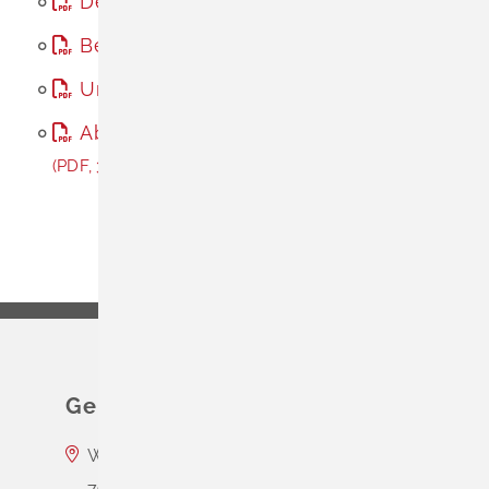
Deckblatt 2
(PDF, 1, 7 MB)
Begründung
(PDF, 1016 KB)
Umweltbericht
(PDF, 1, 4 MB)
Abwägung frühzeitige FNP-Änderung
(PDF, 337 KB)
Gemeinde Schliengen
Wasserschloss Entenstein
79418
Schliengen