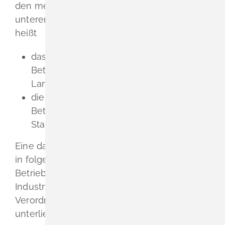
den meisten Fällen die örtlich zuständigen
unteren Immissionsschutzbehörden, das
heißt
das Landratsamt, wenn das
Betriebsgelände mit der Anlage in einem
Landkreis liegt,
die Stadtverwaltung, wenn das
Betriebsgelände mit der Anlage in einem
Stadtkreis liegt.
Eine davon abweichende Zuständigkeit gilt
in folgenden Fällen (unter anderem bei
Betrieben, die der europäischen
Industrieemissions-Richtlinie, der Störfall-
Verordnung oder dem Bergrecht
unterliegen):