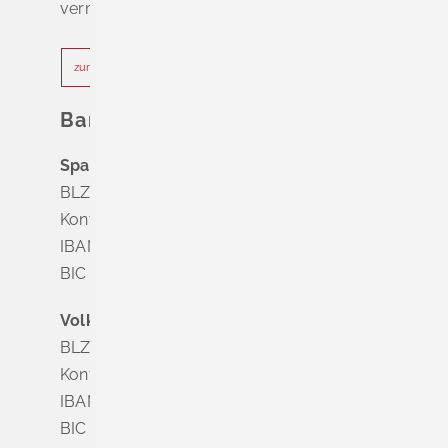
vermeiden.
zur Terminvereinbarung
Bankverbindung
Sparkasse Markgräflerland Müllheim
BLZ 683 518 65
Konto Nr. 8 028 524
IBAN DE63 6835 1865 0008 0285 24
BIC SOLADES1MGL
Volksbank Dreiländereck
BLZ 683 900 00
Konto Nr. 3 500 004
IBAN DE56 6839 0000 0003 5000 04
BIC VOLODE66