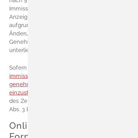
nach § 15 Abs. 1 Bundes-
Immissionsschutzgesetzes (BImSchG) einer
Anzeigepflicht, sofern die Änderungen nicht
aufgrund ihres Umfangs als wesentliche
Änderung anzusehen ist und damit einer
Genehmigungspflicht nach § 16 BImSchG
unterliegen.
Sofern beabsichtigt ist, den
Betrieb einer
immissionsschutzrechtlich
genehmigungsbedürftigen Anlage
einzustellen
, muss dieses unter Angabe
des Zeitpunktes der Einstellung nach § 15
Abs. 3 BImSchG angezeigt werden.
Onlineantrag und
Formulare