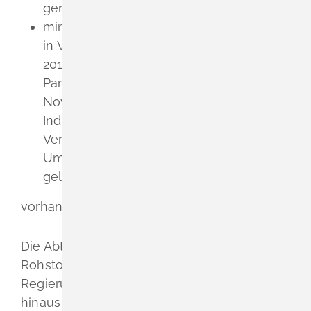
genehmigungsbedürftig ist oder
mindestens eine Deponie nach Artikel 10
in Verbindung mit Anhang I der Richtlinie
2010/75/EU des Europäischen
Parlaments und des Rates vom 24.
November 2010 über
Industrieemissionen (integrierte
Vermeidung und Verminderung der
Umweltverschmutzung) in der jeweils
geltenden Fassung
vorhanden ist oder errichtet werden soll.
Die Abteilung 9, Landesamt für Geologie,
Rohstoffe und Bergbau des
Regierungspräsidiums Freiburg ist darüber
hinaus die landesweit zuständige