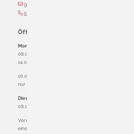
gemeinde@schliengen.de
(0
76
35) 3
10
90
Öffnungszeiten
Montag
08.00 - 12.00 Uhr
14.00 - 16.00 Uhr
16.00 - 18.00 Uhr
nur nach Terminvereinbarung
Dienstag - Freitag
08.00 - 12.00 Uhr
Vereinbaren Sie online oder telefonisch
einen Termin, um Wartezeiten zu