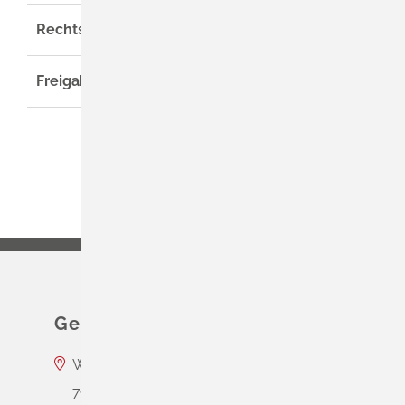
Rechtsgrundlage
Freigabevermerk
Gemeinde Schliengen
Wasserschloss Entenstein
79418
Schliengen