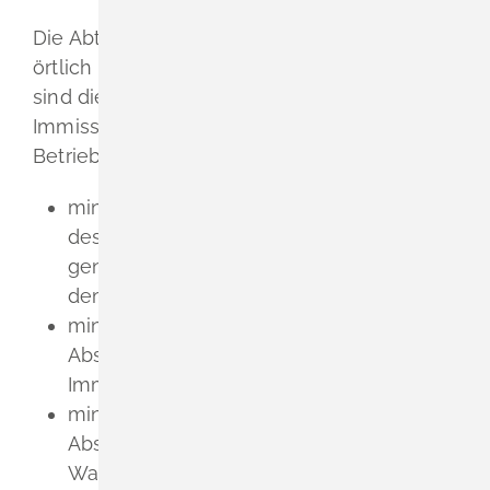
Die Abteilungen 5, Umwelt der jeweils
örtlich zuständigen Regierungspräsidien
sind die zuständigen
Immissionsschutzbehörden für
Betriebsgelände, auf denen
mindestens eine Anlage, die in Spalte d
des Anhangs 1 der Verordnung über
genehmigungsbedürftige Anlagen mit
dem Buchstabe E gekennzeichnet ist,
mindestens ein Betriebsbereich nach § 3
Absatz 5a Bundes-
Immissionsschutzgesetz (Störfallbetrieb),
mindestens eine Anlage, die nach § 60
Abs. 3 Satz 1 Nr. 2 oder Nr. 3 des
Wasserhaushaltsgesetzes