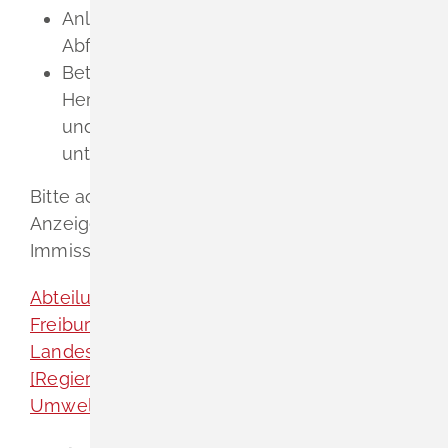
Anlagen der untertägigen
Abfallentsorgung und
Betriebsgelände mit Anlagen, die der
Herstellung, wesentlichen Erweiterung
und wesentlichen Veränderung von
unterirdischen Hohlräumen dienen.
Bitte achten Sie darauf, dass Sie Ihre
Anzeige bei der für Ihre Anlage zuständigen
Immissionsschutzbehörde stellen.
Abteilung 5, Umwelt [Regierungspräsidium
Freiburg]
Landesbergdirektion, Abteilung 9
[Regierungspräsidium Freiburg]
Umweltrecht [Landratsamt Lörrach]