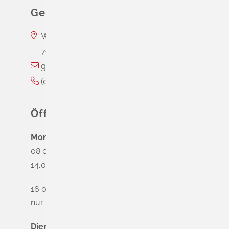
Gemeinde Schliengen
Wasserschloss Entenstein
79418
Schliengen
gemeinde@schliengen.de
(0
76
35) 3
10
90
Öffnungszeiten
Montag
08.00 - 12.00 Uhr
14.00 - 16.00 Uhr
16.00 - 18.00 Uhr
nur nach Terminvereinbarung
Dienstag - Freitag