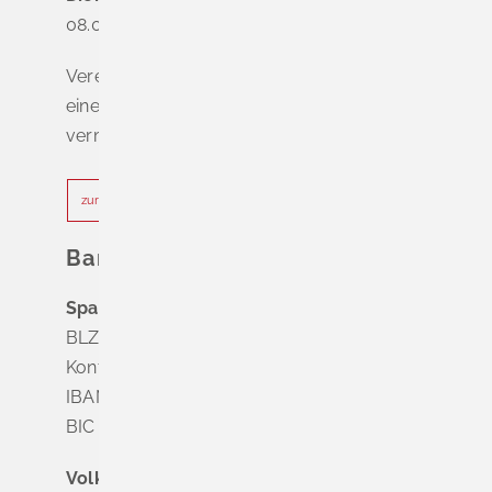
08.00 - 12.00 Uhr
Vereinbaren Sie online oder telefonisch
einen Termin, um Wartezeiten zu
vermeiden.
zur Terminvereinbarung
Bankverbindung
Sparkasse Markgräflerland Müllheim
BLZ 683 518 65
Konto Nr. 8 028 524
IBAN DE63 6835 1865 0008 0285 24
BIC SOLADES1MGL
Volksbank Dreiländereck