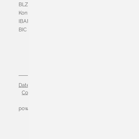
BLZ 683 900 00
Konto Nr. 3 500 004
IBAN DE56 6839 0000 0003 5000 04
BIC VOLODE66
Datenschutz
Impressum
Cookie-Einstellungen
powered by
Komm.ONE