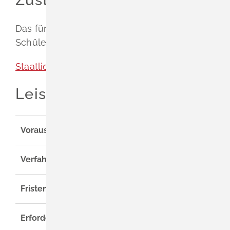
Das für den Wohnort des Schülers / der
Schülerin zuständige Staatliche Schulamt
Staatliches Schulamt Lörrach
Leistungsdetails
Voraussetzungen
Verfahrensablauf
Fristen
Erforderliche Unterlagen