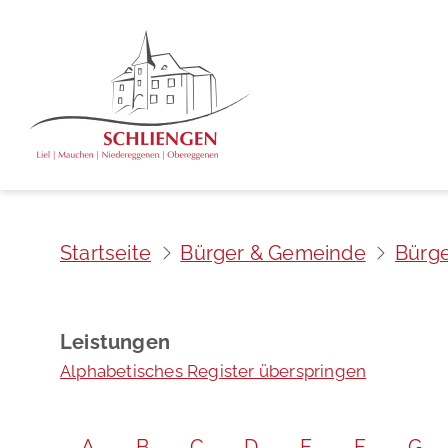
Startseite
Bürger & Gemeinde
Bürge
Leistungen
Alphabetisches Register überspringen
A
B
C
D
E
F
G