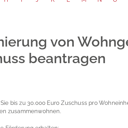
Leichte Sp
Partnersch
Bodenrich
Gebärdenp
Schadensm
anierung von Wohng
chuss beantragen
Sie bis zu 30.000 Euro Zuschuss pro Wohneinhei
chen zusammenwohnen.
e Förderung erhalten: