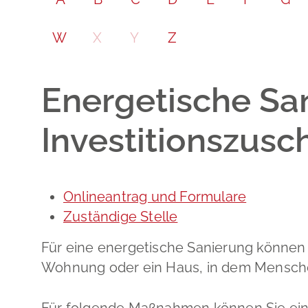
W
X
Y
Z
Energetische S
Investitionszus
Onlineantrag und Formulare
Zuständige Stelle
Für eine energetische Sanierung können 
Wohnung oder ein Haus, in dem Mens
Für folgende Maßnahmen können Sie ein