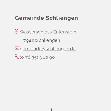
Gemeinde Schliengen
Wasserschloss Entenstein
79418
Schliengen
gemeinde@schliengen.de
(0
76
35) 3
10
90