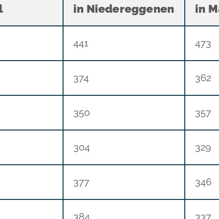
l
in Niedereggenen
in 
441
473
374
362
350
357
304
329
377
346
384
337