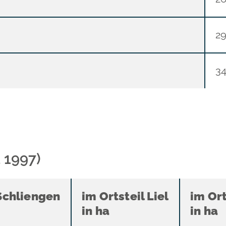
2
3
 1997)
 Schliengen
im Ortsteil Liel
im Or
in ha
in ha