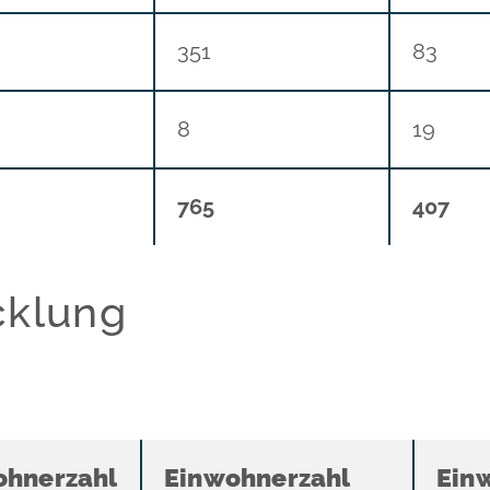
351
83
8
19
765
407
cklung
ohnerzahl
Einwohnerzahl
Ein