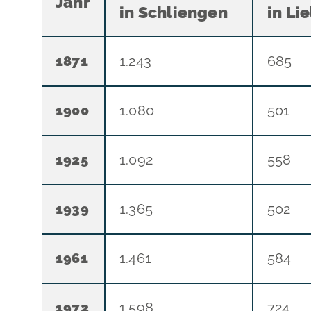
Jahr
in
Schliengen
in
Lie
1871
1.243
685
1900
1.080
501
1925
1.092
558
1939
1.365
502
1961
1.461
584
1972
1.598
724