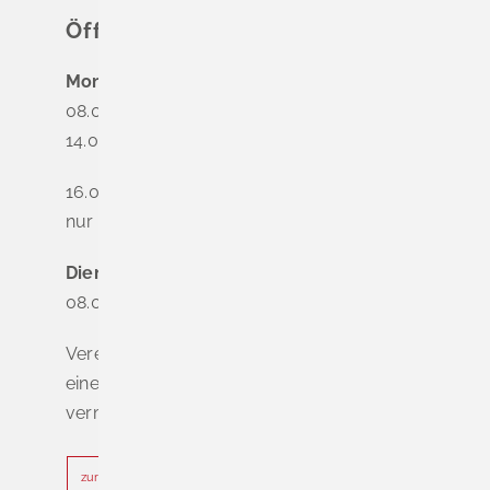
Öffnungszeiten
Montag
08.00 - 12.00 Uhr
14.00 - 16.00 Uhr
16.00 - 18.00 Uhr
nur nach Terminvereinbarung
Dienstag - Freitag
08.00 - 12.00 Uhr
Vereinbaren Sie online oder telefonisch
einen Termin, um Wartezeiten zu
vermeiden.
zur Terminvereinbarung