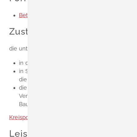
Betreiben einer Spielhalle
Zuständige Stelle
die untere Verwaltungsbehörde
in den Landkreisen: das Landratsamt,
in Stadtkreisen und Großen Kreisstädten:
die Stadtverwaltung,
die Gemeinden und
Verwaltungsgemeinschaften mit eigener
Baurechtszuständigkeit
Kreispolizei [Landratsamt Lörrach]
Leistungsdetails