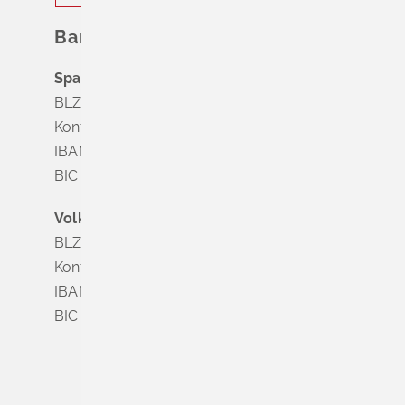
Bankverbindung
Sparkasse Markgräflerland Müllheim
BLZ 683 518 65
Konto Nr. 8 028 524
IBAN DE63 6835 1865 0008 0285 24
BIC SOLADES1MGL
Volksbank Dreiländereck
BLZ 683 900 00
Konto Nr. 3 500 004
IBAN DE56 6839 0000 0003 5000 04
BIC VOLODE66