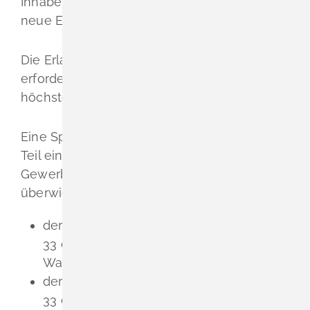
Inhaberwechsel oder ein Umzug macht eine
neue Erlaubnis erforderlich.
Die Erlaubnis ersetzt die bislang
erforderliche Spielhallenerlaubnis. Sie ist auf
höchstens 15 Jahre befristet.
Eine Spielhalle ist ein Unternehmen oder
Teil eines Unternehmens im stehenden
Gewerbe, das ausschließlich oder
überwiegend
der Aufstellung von Spielgeräten nach §
33 c Absatz 1 Satz 1 (Geld- oder
Warenspielgeräte) oder
der Veranstaltung anderer Spiele nach §
33 d Absatz 1 Satz 1 der