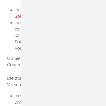
eine
Erlaubnis zum Aufstellen von
Spielgeräten
(Aufstellererlaubnis) und
eine Geeignetheitsbestätigung. Das ist
eine behördliche Bestätigung, dass der
konkrete Aufstellort des jeweiligen
Spielgeräts den jeweils gültigen
Vorschriften entspricht.
Ob Sie diese erhalten, richtet sich nach der
Gewerbeordnung und der Spielverordnung.
Die zuständige Stelle beurteilt nach den
Vorschriften des Baurechts:
die bauliche Errichtung einer Spielhalle
und