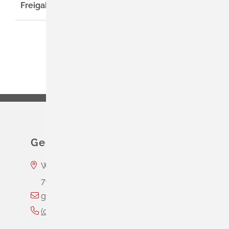
Freigabevermerk
Gemeinde Schliengen
Wasserschloss Entenstein
79418
Schliengen
gemeinde@schliengen.de
(0
76
35) 3
10
90