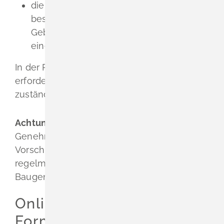
die Änderung der Nutzung eines
bestehenden Gebäudes oder
Gebäudeteils zum Zwecke des Betriebs
einer Spielhalle
In der Regel ist eine Baugenehmigung
erforderlich. Diese müssen Sie bei der
zuständigen Baurechtsbehörde beantragen.
Achtung:
Die Spielhallenerlaubnis lässt
Genehmigungserfordernisse nach anderen
Vorschriften unberührt. Sie erhalten sie
regelmäßig erst, wenn Ihnen eine
Baugenehmigung vorliegt.
Onlineantrag und
Formulare