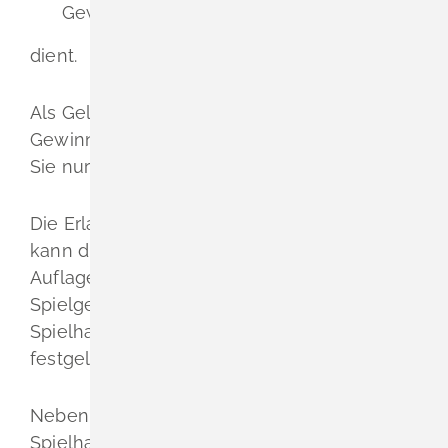
Gewerbeordnung
dient.
Als Geld- oder Warenspielgeräte mit
Gewinnmöglichkeit gelten auch Geräte, die
Sie nur zu Erprobungszwecken aufstellen.
Die Erlaubnis für den Betrieb der Spielhalle
kann die zuständige Stelle im Einzelfall mit
Auflagen versehen. Die zulässige Anzahl der
Spielgeräte richtet sich nach der Größe der
Spielhalle und ist in der Spielverordnung
festgelegt.
Neben der Erlaubnis zum Betrieb der
Spielhalle benötigen Sie zusätzlich: