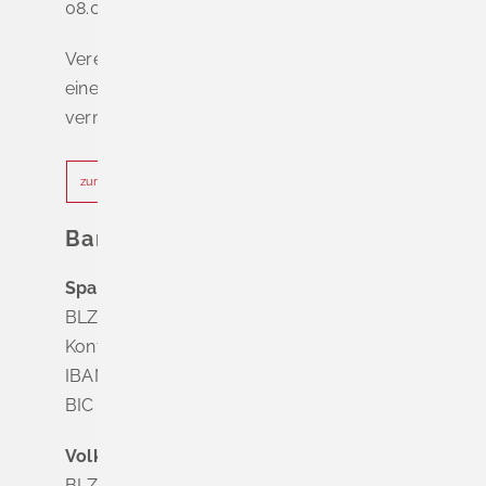
08.00 - 12.00 Uhr
Vereinbaren Sie online oder telefonisch
einen Termin, um Wartezeiten zu
vermeiden.
zur Terminvereinbarung
Bankverbindung
Sparkasse Markgräflerland Müllheim
BLZ 683 518 65
Konto Nr. 8 028 524
IBAN DE63 6835 1865 0008 0285 24
BIC SOLADES1MGL
Volksbank Dreiländereck
BLZ 683 900 00