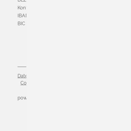
Konto Nr. 3 500 004
IBAN DE56 6839 0000 0003 5000 04
BIC VOLODE66
Datenschutz
Impressum
Cookie-Einstellungen
powered by
Komm.ONE