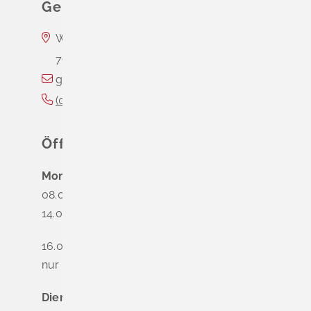
Gemeinde Schliengen
Wasserschloss Entenstein
79418
Schliengen
gemeinde@schliengen.de
(0
76
35) 3
10
90
Öffnungszeiten
Montag
08.00 - 12.00 Uhr
14.00 - 16.00 Uhr
16.00 - 18.00 Uhr
nur nach Terminvereinbarung
Dienstag - Freitag