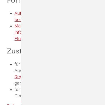
Formulare
Aufstieg von Luftballons Erlaubnis
beantragen
Massenaufstieg von Kinderluftballons -
Informationen der Deutschen
Flugsicherung (DFS)
Zuständige Stelle
für die Erteilung einer
Ausnahmeerlaubnis: das
Regierungspräsidium Stuttgart
für
ganz Baden-Württemberg
für die Flugverkehrskontrollfreigabe: die
Deutsche Flugsicherung