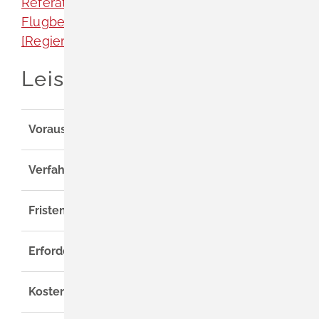
Referat 46.2 Luftverkehr, Flugplätze und
Flugbetrieb ASt. Freiburg
[Regierungspräsidium Stuttgart]
Leistungsdetails
Voraussetzungen
Verfahrensablauf
Fristen
Erforderliche Unterlagen
Kosten