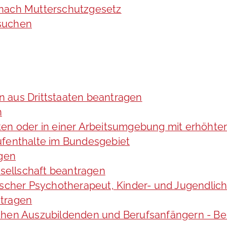
 nach Mutterschutzgesetz
rsuchen
in aus Drittstaaten beantragen
n
ten oder in einer Arbeitsumgebung mit erhöht
ufenthalte im Bundesgebiet
agen
esellschaft beantragen
gischer Psychotherapeut, Kinder- und Jugendli
ntragen
chen Auszubildenden und Berufsanfängern - Be