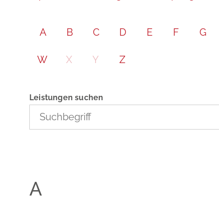
A
B
C
D
E
F
G
W
X
Y
Z
Leistungen suchen
A