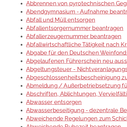
Abbrennen von pyrotechnischen Gege
Abendgymnasium - Aufnahme beant
Abfall und Müll entsorgen
Abfallentsorgernummer beantragen
Abfallerzeugernummer beantragen
Abfallwirtschaftliche Tätigkeit nach 
Abgabe für den Deutschen Weinfonds
Abgelaufenen Führerschein neu ausst
Abgeltungsteuer - Nichtveranlagung
Abgeschlossenheitsbescheinigung zu
Abmeldung / Außerbetriebsetzung fü
Abschriften, Ablichtungen, Vervielfä
Abwasser entsorgen
Abwasserbeseitigung - dezentrale B
Abweichende Regelungen zum Schich
Abweichende Ruhezeit beantragen