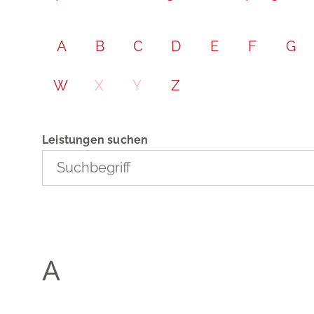
A
B
C
D
E
F
G
W
X
Y
Z
Leistungen suchen
A