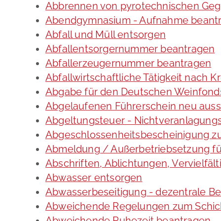
Abbrennen von pyrotechnischen Gege
Abendgymnasium - Aufnahme beant
Abfall und Müll entsorgen
Abfallentsorgernummer beantragen
Abfallerzeugernummer beantragen
Abfallwirtschaftliche Tätigkeit nach 
Abgabe für den Deutschen Weinfonds
Abgelaufenen Führerschein neu ausst
Abgeltungsteuer - Nichtveranlagung
Abgeschlossenheitsbescheinigung zu
Abmeldung / Außerbetriebsetzung fü
Abschriften, Ablichtungen, Vervielfä
Abwasser entsorgen
Abwasserbeseitigung - dezentrale B
Abweichende Regelungen zum Schich
Abweichende Ruhezeit beantragen