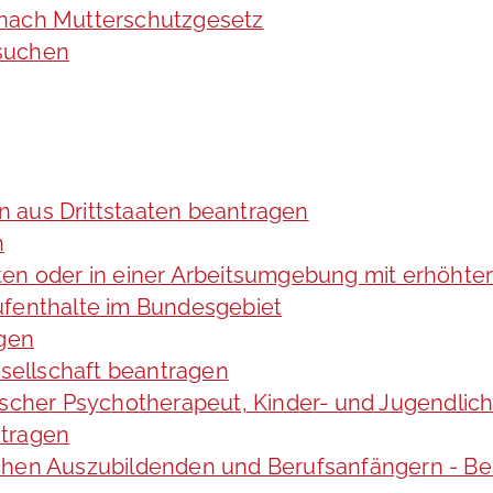
 nach Mutterschutzgesetz
rsuchen
in aus Drittstaaten beantragen
n
ten oder in einer Arbeitsumgebung mit erhöht
ufenthalte im Bundesgebiet
agen
esellschaft beantragen
gischer Psychotherapeut, Kinder- und Jugendli
ntragen
chen Auszubildenden und Berufsanfängern - Be