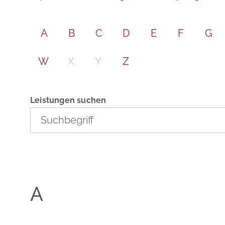
A
B
C
D
E
F
G
W
X
Y
Z
Leistungen suchen
A