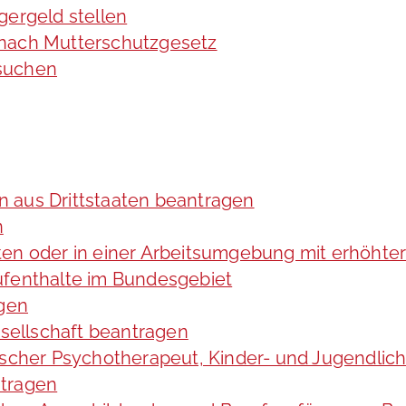
gergeld stellen
 nach Mutterschutzgesetz
rsuchen
in aus Drittstaaten beantragen
n
ten oder in einer Arbeitsumgebung mit erhöht
ufenthalte im Bundesgebiet
agen
esellschaft beantragen
gischer Psychotherapeut, Kinder- und Jugendli
ntragen