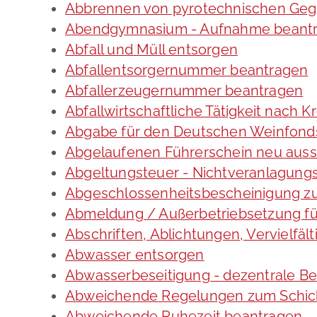
Abbrennen von pyrotechnischen Gege
Abendgymnasium - Aufnahme beant
Abfall und Müll entsorgen
Abfallentsorgernummer beantragen
Abfallerzeugernummer beantragen
Abfallwirtschaftliche Tätigkeit nach 
Abgabe für den Deutschen Weinfonds
Abgelaufenen Führerschein neu ausst
Abgeltungsteuer - Nichtveranlagung
Abgeschlossenheitsbescheinigung zu
Abmeldung / Außerbetriebsetzung fü
Abschriften, Ablichtungen, Vervielfä
Abwasser entsorgen
Abwasserbeseitigung - dezentrale B
Abweichende Regelungen zum Schich
Abweichende Ruhezeit beantragen