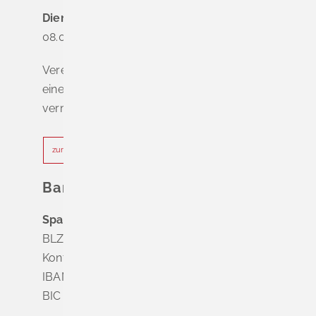
Dienstag - Freitag
08.00 - 12.00 Uhr
Vereinbaren Sie online oder telefonisch
einen Termin, um Wartezeiten zu
vermeiden.
zur Terminvereinbarung
Bankverbindung
Sparkasse Markgräflerland Müllheim
BLZ 683 518 65
Konto Nr. 8 028 524
IBAN DE63 6835 1865 0008 0285 24
BIC SOLADES1MGL