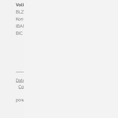
Volksbank Dreiländereck
BLZ 683 900 00
Konto Nr. 3 500 004
IBAN DE56 6839 0000 0003 5000 04
BIC VOLODE66
Datenschutz
Impressum
Cookie-Einstellungen
powered by
Komm.ONE