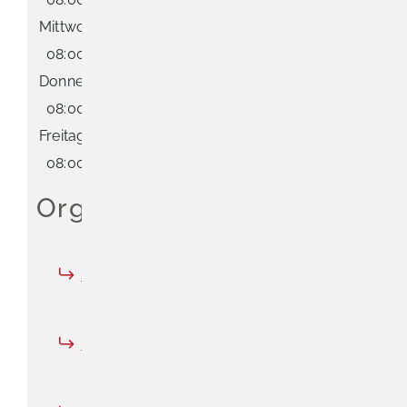
Mittwoch
08:00 Uhr
-
12:00 Uhr
Donnerstag
08:00 Uhr
-
12:00 Uhr
Freitag
08:00 Uhr
-
12:00 Uhr
Organisationseinheiten
Bauverwaltung
Finanzverwaltung