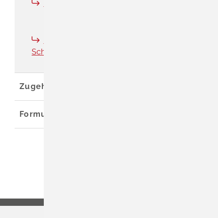
Hauptverwaltung
Vereinbarte Verwaltungsgemeinschaft
Schliengen
Zugehörige Leistungen
Formulare und Onlinedienste