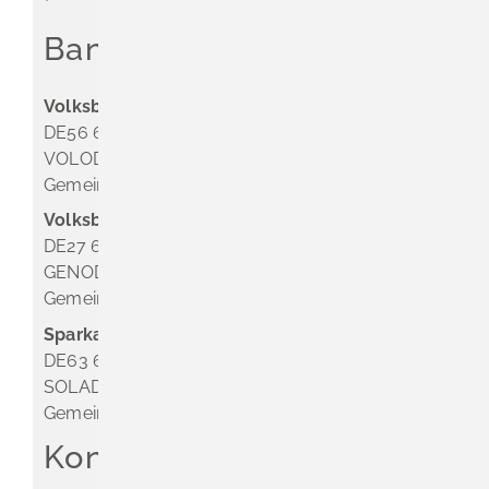
Bankverbindung
Volksbank Dreiländereck
DE56 6839 0000 0003 5000 04
VOLODE66
Gemeinde Schliengen
Volksbank BReisgau-Markgräflerland eG
DE27 6806 1505 0026 0464 08
GENODE61IHR
Gemeinde Schliengen
Sparkasse Markgräflerland Müllheim
DE63 6835 1865 0008 0285 24
SOLADES1MGL
Gemeinde Schliengen
Kontakt