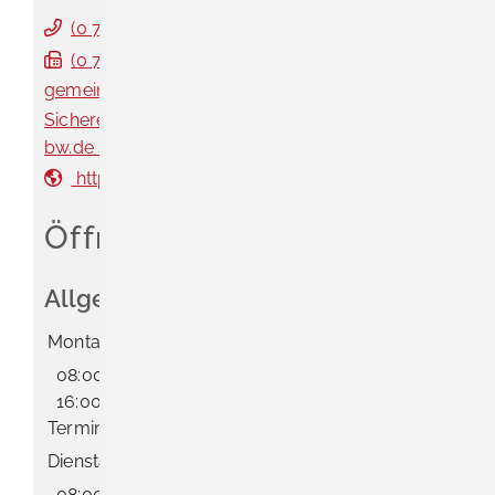
(0
76
35) 31
09-0
(0
76
35) 31
09-27
gemeinde@schliengen.de
Sichere Servicekonto-Nachricht über service-
bw.de senden
https://www.schliengen.de
Öffnungszeiten
Allgemeine Öffnungszeit
Montag
08:00 Uhr
-
12:00 Uhr
und
14:00 Uhr
-
16:00 Uhr
und
16:00 Uhr
-
18:00 Uhr
mit
Terminvereinbarung
Dienstag
08:00 Uhr
-
12:00 Uhr