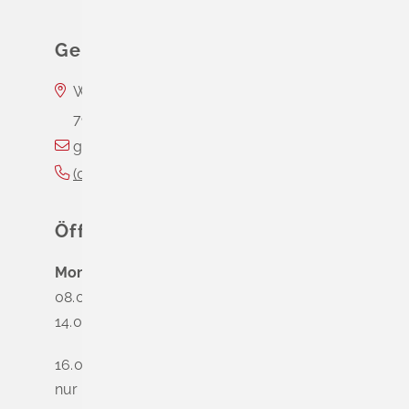
Gemeinde Schliengen
Wasserschloss Entenstein
79418
Schliengen
gemeinde@schliengen.de
(0
76
35) 3
10
90
Öffnungszeiten
Montag
08.00 - 12.00 Uhr
14.00 - 16.00 Uhr
16.00 - 18.00 Uhr
nur nach Terminvereinbarung