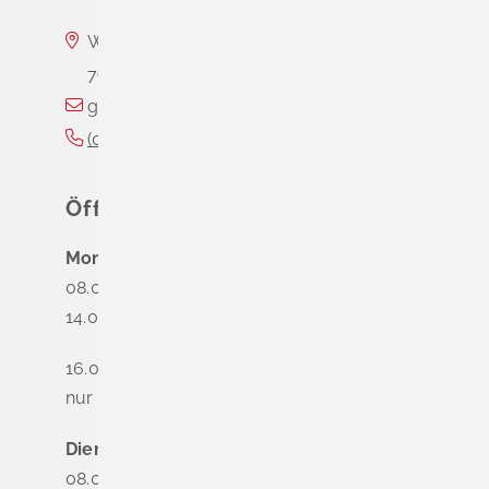
Wasserschloss Entenstein
79418
Schliengen
gemeinde@schliengen.de
(0
76
35) 3
10
90
Öffnungszeiten
Montag
08.00 - 12.00 Uhr
14.00 - 16.00 Uhr
16.00 - 18.00 Uhr
nur nach Terminvereinbarung
Dienstag - Freitag
08.00 - 12.00 Uhr