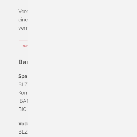
Vereinbaren Sie online oder telefonisch
einen Termin, um Wartezeiten zu
vermeiden.
zur Terminvereinbarung
Bankverbindung
Sparkasse Markgräflerland Müllheim
BLZ 683 518 65
Konto Nr. 8 028 524
IBAN DE63 6835 1865 0008 0285 24
BIC SOLADES1MGL
Volksbank Dreiländereck
BLZ 683 900 00