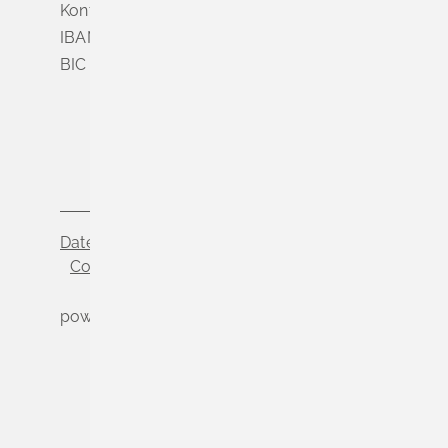
Konto Nr. 3 500 004
IBAN DE56 6839 0000 0003 5000 04
BIC VOLODE66
Datenschutz
Impressum
Cookie-Einstellungen
powered by
Komm.ONE