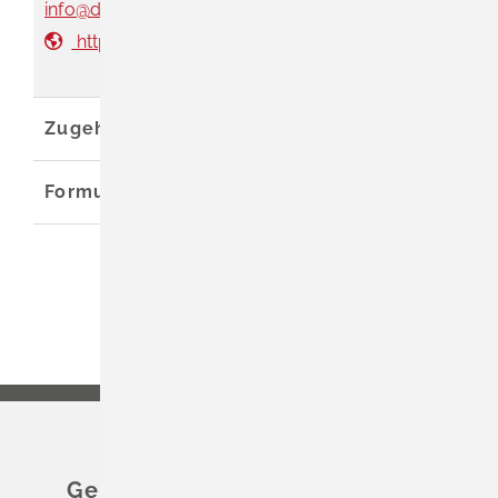
info@dhbw-mannheim.de
http://www.dhbw-mannheim.de
Zugehörige Leistungen
Formulare und Onlinedienste
Gemeinde Schliengen