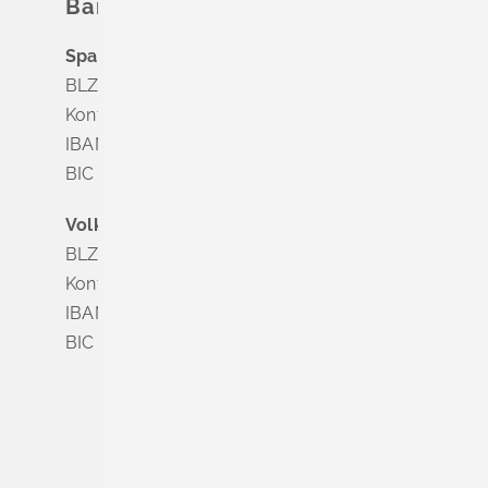
Bankverbindung
Sparkasse Markgräflerland Müllheim
BLZ 683 518 65
Konto Nr. 8 028 524
IBAN DE63 6835 1865 0008 0285 24
BIC SOLADES1MGL
Volksbank Dreiländereck
BLZ 683 900 00
Konto Nr. 3 500 004
IBAN DE56 6839 0000 0003 5000 04
BIC VOLODE66