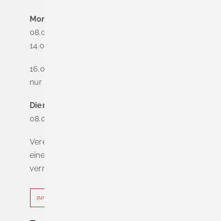
Montag
08.00 - 12.00 Uhr
14.00 - 16.00 Uhr
16.00 - 18.00 Uhr
nur nach Terminvereinbarung
Dienstag - Freitag
08.00 - 12.00 Uhr
Vereinbaren Sie online oder telefonisch
einen Termin, um Wartezeiten zu
vermeiden.
zur Terminvereinbarung