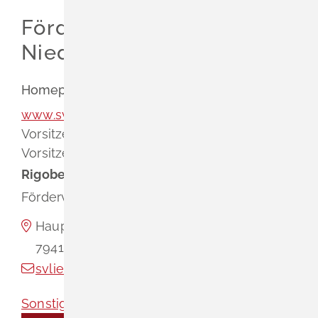
Leichte Sprache
Förderverein SV Liel-
Gebärdenprache
Niedereggenen e.V.
Homepage
www.sv-liel-niedereggenen.de
Vorsitzender
Rigobert
Saurer
Vorsitzender
Rigobert
Saurer
Förderverein SV Liel-Niedereggenen e.V.
Hauptstraße 4 a
79418
Schliengen
svlielniedereggenen@web.de
Sonstige Vereine