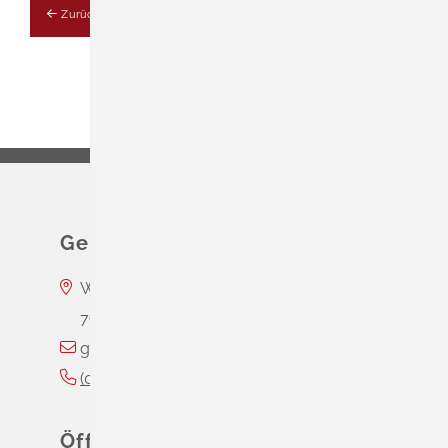
Zurück
Gemeinde Schliengen
Wasserschloss Entenstein
79418
Schliengen
gemeinde@schliengen.de
(0
76
35) 3
10
90
Öffnungszeiten