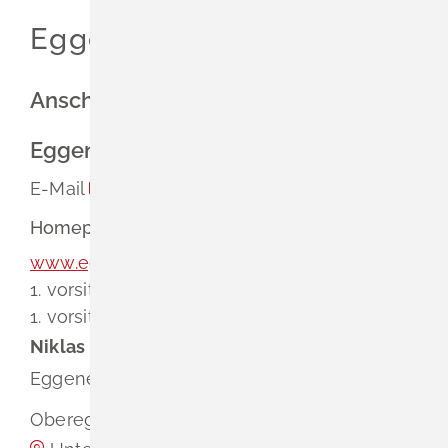
Leichte Sprache
Eggener Kelten e.V.
Gebärdenprache
Anschrift
Eggener Kelten e.V.
E-Mail
info@eggener-kelten.de
Homepage
www.eggener-kelten.de
1. vorsitzender
Niklas
Moritz
1. vorsitzender
Niklas
Moritz
Eggener Kelten e.V.
Obereggenen