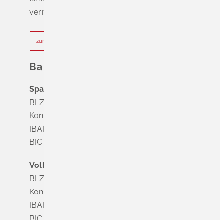
vermeiden.
zur Terminvereinbarung
Bankverbindung
Sparkasse Markgräflerland Müllheim
BLZ 683 518 65
Konto Nr. 8 028 524
IBAN DE63 6835 1865 0008 0285 24
BIC SOLADES1MGL
Volksbank Dreiländereck
BLZ 683 900 00
Konto Nr. 3 500 004
IBAN DE56 6839 0000 0003 5000 04
BIC VOLODE66