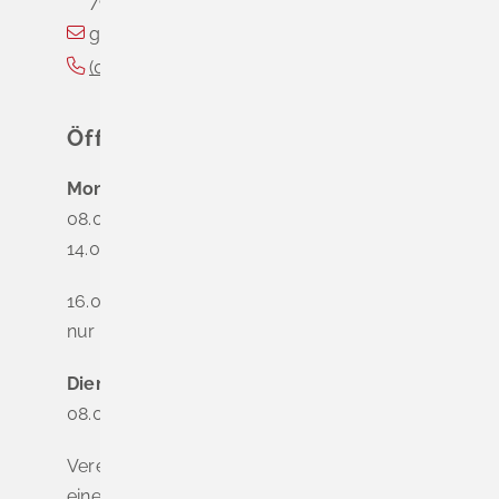
79418
Schliengen
gemeinde@schliengen.de
(0
76
35) 3
10
90
Öffnungszeiten
Montag
08.00 - 12.00 Uhr
14.00 - 16.00 Uhr
16.00 - 18.00 Uhr
nur nach Terminvereinbarung
Dienstag - Freitag
08.00 - 12.00 Uhr
Vereinbaren Sie online oder telefonisch
einen Termin, um Wartezeiten zu