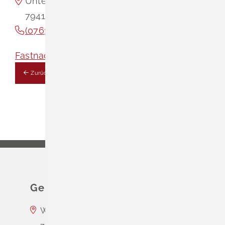
Unterer Neumattstr. 5
79418
Schliengen
(0
76
35) 15
96
Fastnacht Vereine
Zurück
Gemeinde Schliengen
Wasserschloss Entenstein