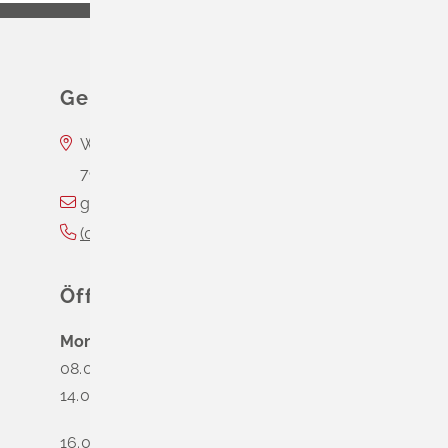
Leichte Sprache
Gebärdenprache
Gemeinde Schliengen
Wasserschloss Entenstein
79418
Schliengen
gemeinde@schliengen.de
(0
76
35) 3
10
90
Öffnungszeiten
Montag
08.00 - 12.00 Uhr
14.00 - 16.00 Uhr
16.00 - 18.00 Uhr