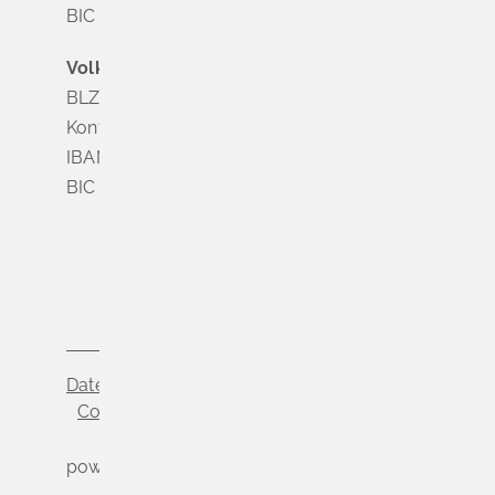
BIC SOLADES1MGL
Volksbank Dreiländereck
BLZ 683 900 00
Konto Nr. 3 500 004
IBAN DE56 6839 0000 0003 5000 04
BIC VOLODE66
Datenschutz
Impressum
Cookie-Einstellungen
powered by
Komm.ONE