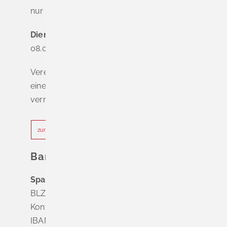
nur nach Terminvereinbarung
Dienstag - Freitag
08.00 - 12.00 Uhr
Vereinbaren Sie online oder telefonisch
einen Termin, um Wartezeiten zu
vermeiden.
zur Terminvereinbarung
Bankverbindung
Sparkasse Markgräflerland Müllheim
BLZ 683 518 65
Konto Nr. 8 028 524
IBAN DE63 6835 1865 0008 0285 24