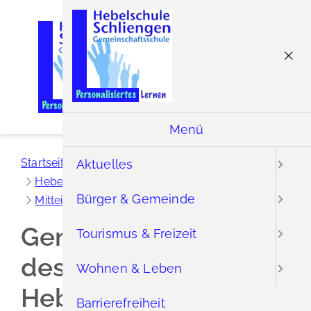
Menü
Menü
Startseite
Bürger & Gemeinde
Einrichtungen
Aktuelles
Hebelschule Schliengen
Bürger & Gemeinde
Mitteilungen der Hebelschule
GV Förderverein
Generalversammlung
Tourismus & Freizeit
des Fördervereins der
Wohnen & Leben
Hebelschule
Barrierefreiheit