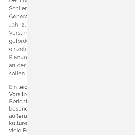
Der Förderverein der Hebelschule
Schliengen konnte bei seiner jährlichen
Generalversammlung auf ein erfolgreiches
Jahr zurück blicken. Im Mittelpunkt der
Versammlung standen Berichte über
geförderte Projekte und Aktionen, die Wahl
einzelner Vorstandsposten sowie die
Planung von Projekten, die das Lernumfeld
an der Hebelschule nachhaltig stärken
sollen.
Ein leichtes Plus der Mitglieder konnte die
Vorsitzende Alexandra Bolanz bei ihrem
Bericht verzeichnen. Ihre Liste geförderter,
besonderer Lernangebote,
außerunterrichtlicher Aktivitäten und
kultureller Initiativen war lang. „Es sind so
viele Projekte, die ohne die Unterstützung