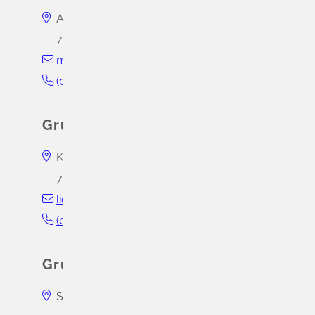
Auggener Straße 16
79418
Schliengen
mauchen@hebelschule-schliengen.de
(0
76
35) 5
79
Grundschule Liel
Kirchstraße 19
79418
Schliengen
liel@hebelschule-schliengen.de
(0
76
35) 7
00
Grundschule Niedereggenen
Schulstraße 9