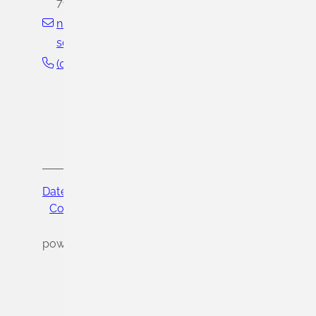
79418
Schliengen
niedereggenen@hebelschule-
schliengen.de
(0
76
35) 92
92
Datenschutz
Impressum
Cookie-Einstellungen
powered by
Komm.ONE