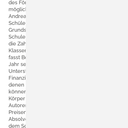
des Fördervereins der Hebelschule nicht
möglich gewesen wären“, betonte Rektor
Andreas Schlageter. Die Förderung einzelner
Schülerinnen und Schüler aus der
Grundschule wie der weiterführenden
Schule werde weiterhin genutzt, auch wenn
die Zahl der Gruppen- und
Klassenförderungen zugenommen habe,
fasst Bolanz zusammen. Für das kommende
Jahr seien schon zahlreiche
Unterstützungen geplant, zum Beispiel die
Finanzierung von Lernwaben aus Holz, in
denen Kinder ungestört sitzen und lernen
können, Präventionsprogramme wie „Mein
Körper gehört mir“ in der Grundschule,
Autorenlesungen oder die Finanzierung von
Preisen für die erfolgreichsten
Absolventinnen und Absolventen. Neben
dem Schliengener Weihnachtsmarkt, bei