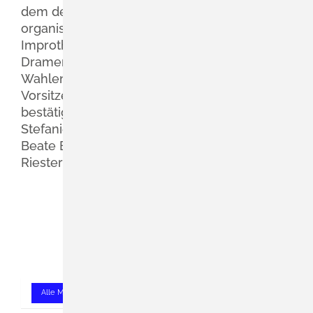
dem der Förderverein den Losverkauf
organisiert, fand unter anderem ein
Improtheater-Abend mit der Gruppe
Dramenwahl. Bei den anschließenden
Wahlen wurde der stellvertretende
Vorsitzende Edo Jastram in seinem Amt
bestätigt. Katharina Yilmaz wurde für
Stefanie Kritzler zur Kassenwartin gewählt.
Beate Bayer übernimmt für Melanie
Riesterer das Amt der Kassenprüferin.
(Erstellt am 24. März 2026)
Alle Mitteilungen der Rubrik "Hebelschule Schliengen" anzeigen