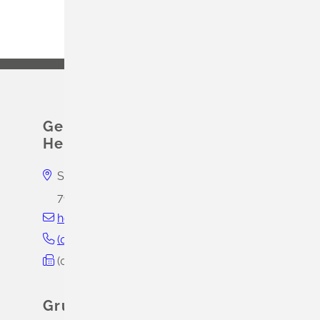
Gemeinschaftsschule
Hebelschule Schliengen
Schwarzwaldstraße 9
79418
Schliengen
hebelschule@schliengen.de
(0
76
35) 8
27
16
80
(0
76
35) 82
71
68
33
Grundschule Mauchen