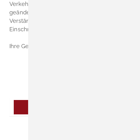
Verkehrsteilnehmer um Beachtung der
geänderten Verkehrsführung, sowie um
Verständnis für die notwendigen
Einschränkungen während der Bauarbeiten.
Ihre Gemeindeverwaltung Schliengen
(Erstellt am 03. Juni 2026)
Alle Mitteilungen der Rubrik "Mitteilungen der
Gemeindeverwaltung" anzeigen