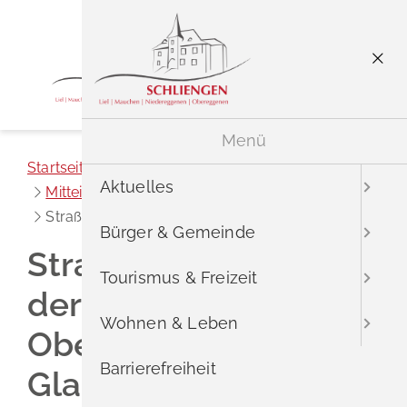
Menü
Menü
Startseite
Aktuelles
Aktuelles
Mitteilungen der Gemeindeverwaltung
Straßensperrung Bürgler Str.
Bürger & Gemeinde
Straßensperrung in
Tourismus & Freizeit
der Bürgler Straße in
Wohnen & Leben
Obereggenen wegen
Barrierefreiheit
Glasfaserausbau