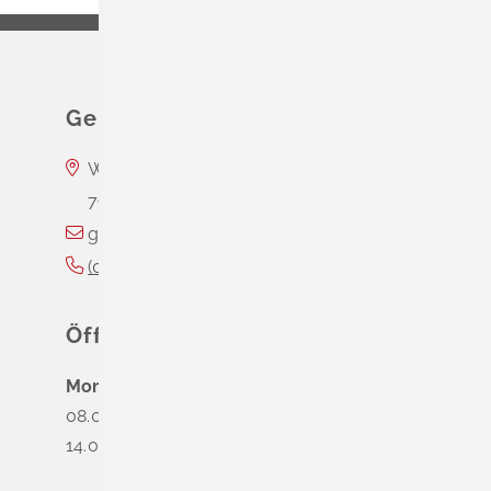
Gemeinde Schliengen
Wasserschloss Entenstein
79418
Schliengen
gemeinde@schliengen.de
(0
76
35) 3
10
90
Öffnungszeiten
Montag
08.00 - 12.00 Uhr
14.00 - 16.00 Uhr