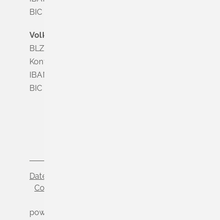
BIC SOLADES1MGL
Volksbank Dreiländereck
BLZ 683 900 00
Konto Nr. 3 500 004
IBAN DE56 6839 0000 0003 5000 04
BIC VOLODE66
Datenschutz
Impressum
Cookie-Einstellungen
powered by
Komm.ONE