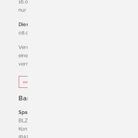
16.00 - 18.00 Uhr
nur nach Terminvereinbarung
Dienstag - Freitag
08.00 - 12.00 Uhr
Vereinbaren Sie online oder telefonisch
einen Termin, um Wartezeiten zu
vermeiden.
zur Terminvereinbarung
Bankverbindung
Sparkasse Markgräflerland Müllheim
BLZ 683 518 65
Konto Nr. 8 028 524
IBAN DE63 6835 1865 0008 0285 24