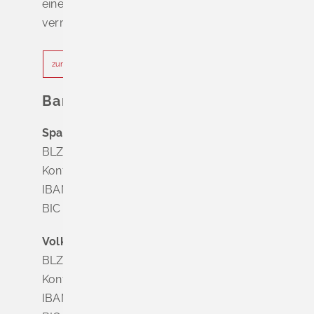
einen Termin, um Wartezeiten zu
vermeiden.
zur Terminvereinbarung
Bankverbindung
Sparkasse Markgräflerland Müllheim
BLZ 683 518 65
Konto Nr. 8 028 524
IBAN DE63 6835 1865 0008 0285 24
BIC SOLADES1MGL
Volksbank Dreiländereck
BLZ 683 900 00
Konto Nr. 3 500 004
IBAN DE56 6839 0000 0003 5000 04