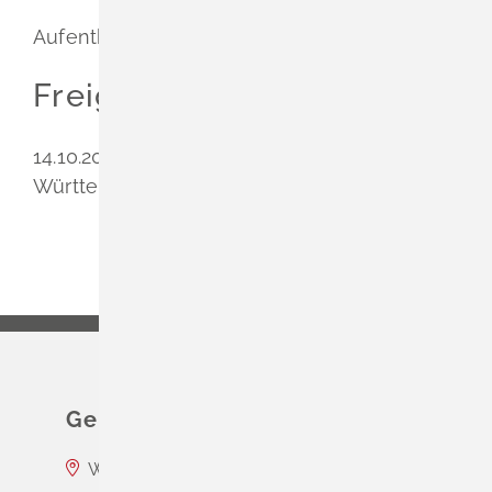
Aufenthaltsgesetz
Freigabevermerk
14.10.2025
Wirtschaftsministerium Baden-
Württemberg
Gemeinde Schliengen
Wasserschloss Entenstein