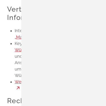
Vertiefende
Informationen
Internetportal der Bundesregierung
„Make it in Germany“
Keyfacts und Highlights zu
Baden-
Württemberg
sowie Unterstützungs-
und Beratungsangebote des Landes mit
Ansprechpartnern zu allen Themen rund
um Arbeiten und Leben in Baden-
Württemberg.
Welcome Center in Baden-Württemberg
Rechtsgrundlage