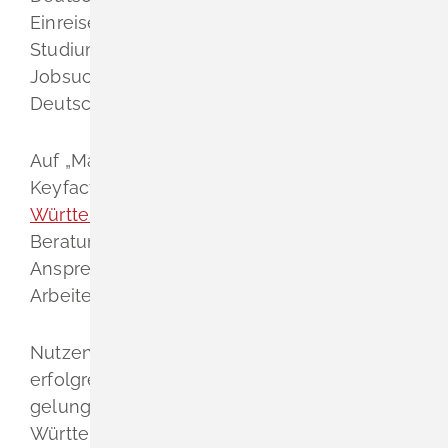
Einreise- und Visumsverfahren, Arbeiten,
Studium und Ausbildung in Deutschland,
Jobsuche sowie Alltag und Leben in
Deutschland.
Auf „Make it in Germany“ finden Sie auch
Keyfacts und Highlights zu
Baden-
Württemberg
sowie Unterstützungs- und
Beratungsangebote des Landes mit
Ansprechpartnern zu allen Themen rund um
Arbeiten und Leben in Baden-Württemberg.
Nutzen Sie dieses Angebot für einen
erfolgreichen Jobeinstieg und einen
gelungenen Start bei uns in Baden-
Württemberg.