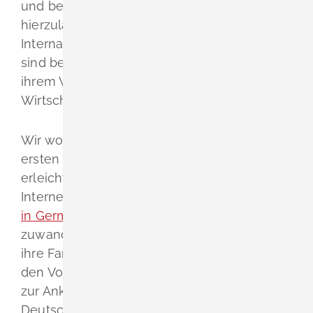
und bei der Fachkräftesicherung
hierzulande nicht mehr wegzudenken.
Internationale Fachkräfte und ihre Familien
sind bei uns willkommen und bereichern mit
ihrem Wissen und ihrer Kultur unsere
Wirtschaft und Gesellschaft.
Wir wollen Ihnen das Ankommen und die
ersten Schritte in Baden-Württemberg
erleichtern. Auf dem mehrsprachigen
Internetportal der Bundesregierung
„Make it
in Germany“
finden
zuwanderungsinteressierte Fachkräfte und
ihre Familien sämtliche Informationen von
den Vorbereitungen im Herkunftsland bis
zur Ankunft und den ersten Schritten in
Deutschland. Dies betrifft insbesondere