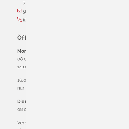
79418
Schliengen
gemeinde@schliengen.de
(0
76
35) 3
10
90
Öffnungszeiten
Montag
08.00 - 12.00 Uhr
14.00 - 16.00 Uhr
16.00 - 18.00 Uhr
nur nach Terminvereinbarung
Dienstag - Freitag
08.00 - 12.00 Uhr
Vereinbaren Sie online oder telefonisch