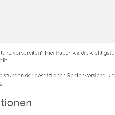
Leichte Sp
Partnersch
Bodenrich
Gebärdenp
Schadensm
and vorbereiten? Hier haben wir die wichtigst
llt.
Leistungen der gesetzlichen Rentenversicherun
g.
ationen