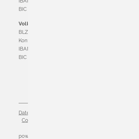
IBAN DE63 6835 1865 0008 0285 24
BIC SOLADES1MGL
Volksbank Dreiländereck
BLZ 683 900 00
Konto Nr. 3 500 004
IBAN DE56 6839 0000 0003 5000 04
BIC VOLODE66
Datenschutz
Impressum
Cookie-Einstellungen
powered by
Komm.ONE