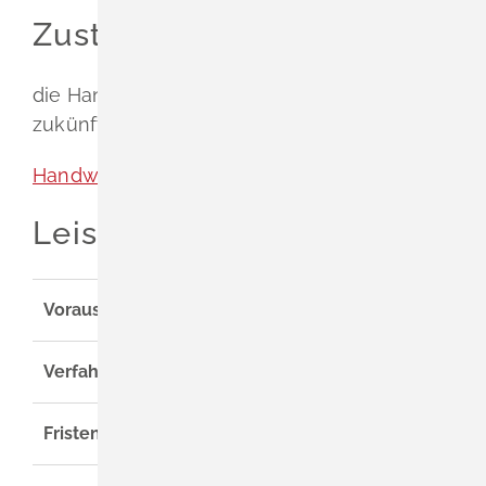
Zuständige Stelle
die Handwerkskammer, in deren Bezirk Ihre
zukünftige Betriebsstätte liegt
Handwerkskammer Freiburg
Leistungsdetails
Voraussetzungen
Verfahrensablauf
Fristen