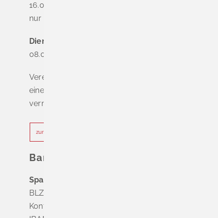
16.00 - 18.00 Uhr
nur nach Terminvereinbarung
Dienstag - Freitag
08.00 - 12.00 Uhr
Vereinbaren Sie online oder telefonisch
einen Termin, um Wartezeiten zu
vermeiden.
zur Terminvereinbarung
Bankverbindung
Sparkasse Markgräflerland Müllheim
BLZ 683 518 65
Konto Nr. 8 028 524