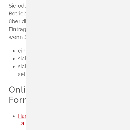
Sie oder die von Ihnen mit der technischen
Betriebsleitung beauftragte Person müssen
über die persönlichen Voraussetzungen zur
Eintragung in die Handwerksrolle verfügen,
wenn Sie
ein stehendes Gewerbe gründen oder
sich an einem Betrieb beteiligen oder
sich zusammen mit einem Partner
selbständig machen wollen.
Onlineantrag und
Formulare
Handwerksrolle - Betriebsleitererklärung