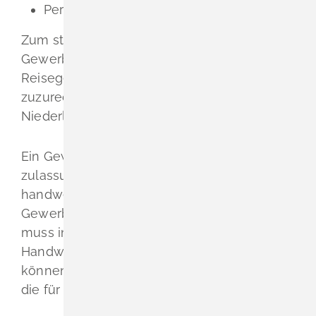
Personengesellschaften.
Zum stehenden Gewerbe gehört jeder
Gewerbebetrieb, dessen Tätigkeit nicht dem
Reisegewerbe oder dem Marktverkehr
zuzurechnen ist. Eine gewerbliche
Niederlassung ist nicht Voraussetzung.
Ein Gewerbebetrieb ist ein Betrieb eines
zulassungspflichtigen Handwer
ks, wenn er
handwerksmäßig betrieben wird und ein
Gewerbe vollständig umfasst. Das Gewerbe
muss in der Anlage A zur
Handwerksordnung aufgeführt sein. Es
können auch Tätigkeiten ausgeübt werden,
die für dieses Gewerb
e wesentlich sind.