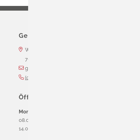
Gemeinde Schliengen
Wasserschloss Entenstein
79418
Schliengen
gemeinde@schliengen.de
(0
76
35) 3
10
90
Öffnungszeiten
Montag
08.00 - 12.00 Uhr
14.00 - 16.00 Uhr