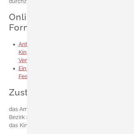
durchzusetzen. Die Beratung ist kostenlos.
Onlineantrag und
Formulare
Antrag auf Festsetzung von
Kindesunterhalt - vereinfachtes
Verfahren
Einwendungen gegen den Antrag auf
Festsetzung von Unterhalt
Zuständige Stelle
das Amtsgericht (Familiengericht), in dessen
Bezirk sich das Kind oder der Elternteil, der
das Kind vertritt, gewöhnlich aufhält