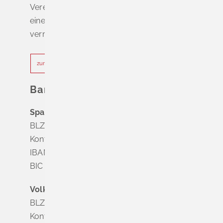
Vereinbaren Sie online oder telefonisch
einen Termin, um Wartezeiten zu
vermeiden.
zur Terminvereinbarung
Bankverbindung
Sparkasse Markgräflerland Müllheim
BLZ 683 518 65
Konto Nr. 8 028 524
IBAN DE63 6835 1865 0008 0285 24
BIC SOLADES1MGL
Volksbank Dreiländereck
BLZ 683 900 00
Konto Nr. 3 500 004