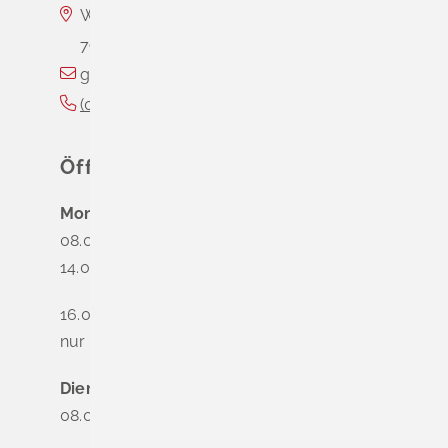
Wasserschloss Entenstein
79418
Schliengen
gemeinde@schliengen.de
(0
76
35) 3
10
90
Öffnungszeiten
Montag
08.00 - 12.00 Uhr
14.00 - 16.00 Uhr
16.00 - 18.00 Uhr
nur nach Terminvereinbarung
Dienstag - Freitag
08.00 - 12.00 Uhr