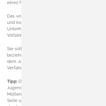
eines Formulars beantragen.
Das vereinfachte Verfahren kann rascher
und kostengünstiger als ein sonstiges
Unterhaltsverfahren zu einem
Vollstreckungstitel führen.
Sie sollten sich von Ihrer Rechtsanwältin
beziehungsweise Ihrem Rechtsanwalt oder
dem Jugendamt beraten lassen, ob diese
Verfahrensform in Ihrem Fall geeignet ist.
Tipp:
Die Mitarbeiterinnen und Mitarbeiter im
Jugendamt stehen alleinerziehenden
Müttern und Vätern bei Unterhaltsfragen zur
Seite und helfen, berechtigte Ansprüche