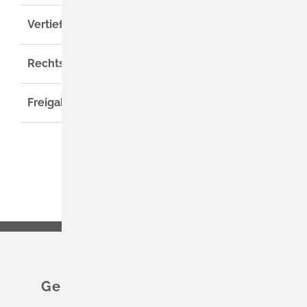
Vertiefende Informationen
Rechtsgrundlage
Freigabevermerk
Gemeinde Schliengen