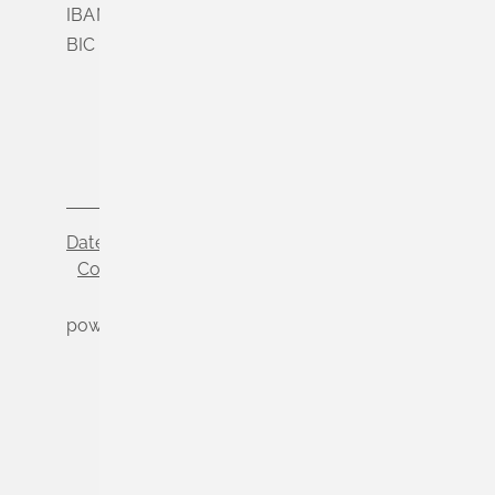
IBAN DE56 6839 0000 0003 5000 04
BIC VOLODE66
Datenschutz
Impressum
Cookie-Einstellungen
powered by
Komm.ONE