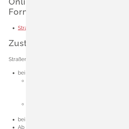
Onlineantrag und
Formulare
Straßensondernutzung beantragen
Zuständige Stelle
Straßenbaubehörde (innerorts) ist
bei Bundes-, Landes- und Kreisstraßen:
für die Sondernutzung der Fahrbahn:
das Landratsamt beziehungsweise in
Stadtkreisen die Stadtverwaltung
für die Sondernutzung der Gehwege
und Parkplätze: die Gemeinden
bei Gemeindestraßen: die Gemeinde
Ab einer gewissen Größe können die