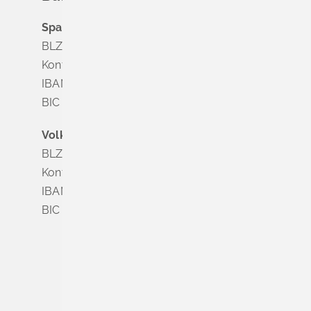
Sparkasse Markgräflerland Müllheim
BLZ 683 518 65
Konto Nr. 8 028 524
IBAN DE63 6835 1865 0008 0285 24
BIC SOLADES1MGL
Volksbank Dreiländereck
BLZ 683 900 00
Konto Nr. 3 500 004
IBAN DE56 6839 0000 0003 5000 04
BIC VOLODE66