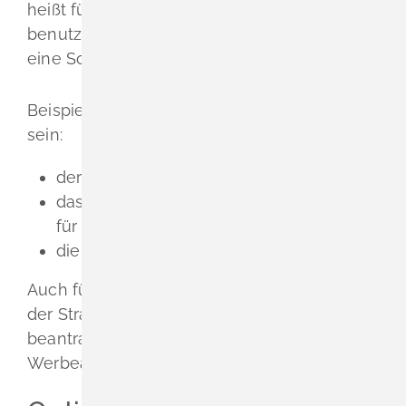
heißt für etwas anderes als den Verkehr
benutzt werden sollen, ist dafür in der Regel
eine Sondernutzungserlaubnis erforderlich.
Beispiele solcher Sondernutzung können
sein:
der Verkauf von Waren aller Art
das Aufstellen von Tischen und Stühlen
für ein Straßencafé
die Ausübung von Straßenkunst
Auch für die Nutzung des Luftraums über
der Straße müssen Sie eine Genehmigung
beantragen
(beispielsweise für
Werbeanlagen oder Warenautomaten)
.