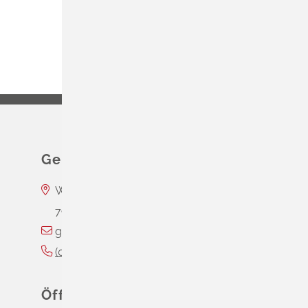
Gemeinde Schliengen
Wasserschloss Entenstein
79418
Schliengen
gemeinde@schliengen.de
(0
76
35) 3
10
90
Öffnungszeiten