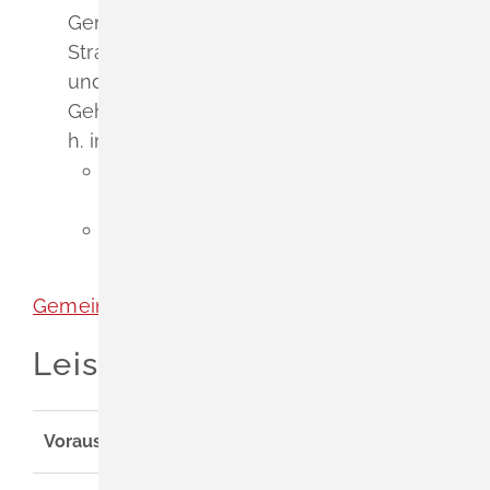
Gemeinden auch Träger der
Straßenbaulast von Bundes-, Landes-
und Kreisstraßen von Fahrbahnen,
Gehwegen und Parkplätzen innerorts (d.
h. in den Ortsdurchfahrten) sein:
bei Bundesstraßen: Gemeinden ab
80.000 Einwohner
bei Landes- und Kreisstraßen:
Gemeinden ab 30.000 Einwohner.
Gemeinde Schliengen
Leistungsdetails
Voraussetzungen