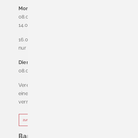
Montag
08.00 - 12.00 Uhr
14.00 - 16.00 Uhr
16.00 - 18.00 Uhr
nur nach Terminvereinbarung
Dienstag - Freitag
08.00 - 12.00 Uhr
Vereinbaren Sie online oder telefonisch
einen Termin, um Wartezeiten zu
vermeiden.
zur Terminvereinbarung
Bankverbindung